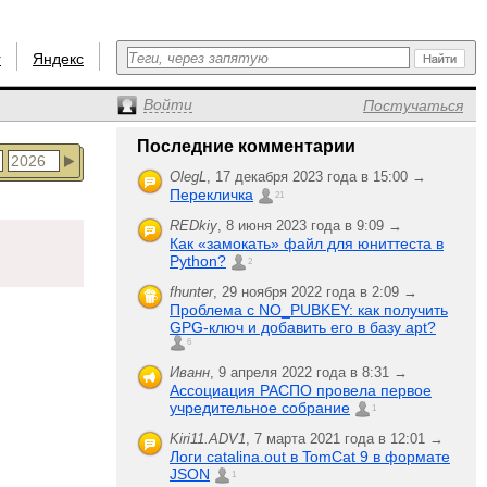
r
Яндекс
Войти
Постучаться
Последние комментарии
OlegL
,
17 декабря 2023 года в 15:00 →
Перекличка
21
REDkiy
,
8 июня 2023 года в 9:09 →
Как «замокать» файл для юниттеста в
Python?
2
fhunter
,
29 ноября 2022 года в 2:09 →
Проблема с NO_PUBKEY: как получить
GPG-ключ и добавить его в базу apt?
6
Иванн
,
9 апреля 2022 года в 8:31 →
Ассоциация РАСПО провела первое
учредительное собрание
1
Kiri11.ADV1
,
7 марта 2021 года в 12:01 →
Логи catalina.out в TomCat 9 в формате
JSON
1