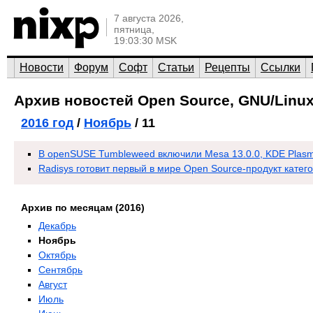
7 августа 2026,
пятница,
19:03:30 MSK
Новости
Форум
Софт
Статьи
Рецепты
Ссылки
Архив новостей Open Source, GNU/Linux
2016 год
/
Ноябрь
/ 11
В openSUSE Tumbleweed включили Mesa 13.0.0, KDE Plasma 
Radisys готовит первый в мире Open Source-продукт катег
Архив по месяцам (2016)
Декабрь
Ноябрь
Октябрь
Сентябрь
Август
Июль