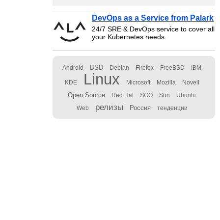
DevOps as a Service from Palark
24/7 SRE & DevOps service to cover all
your Kubernetes needs.
BSD
Android
Debian
Firefox
FreeBSD
IBM
Linux
KDE
Microsoft
Mozilla
Novell
Open Source
Red Hat
SCO
Sun
Ubuntu
релизы
Россия
Web
тенденции