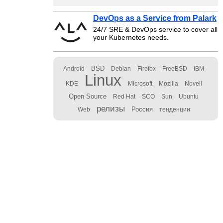
DevOps as a Service from Palark
24/7 SRE & DevOps service to cover all
your Kubernetes needs.
BSD
Android
Debian
Firefox
FreeBSD
IBM
Linux
KDE
Microsoft
Mozilla
Novell
Open Source
Red Hat
SCO
Sun
Ubuntu
релизы
Россия
Web
тенденции