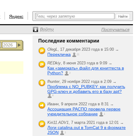
r
Яндекс
Войти
Постучаться
Последние комментарии
OlegL
,
17 декабря 2023 года в 15:00 →
Перекличка
21
REDkiy
,
8 июня 2023 года в 9:09 →
Как «замокать» файл для юниттеста в
Python?
2
fhunter
,
29 ноября 2022 года в 2:09 →
Проблема с NO_PUBKEY: как получить
GPG-ключ и добавить его в базу apt?
6
Иванн
,
9 апреля 2022 года в 8:31 →
Ассоциация РАСПО провела первое
учредительное собрание
1
Kiri11.ADV1
,
7 марта 2021 года в 12:01 →
Логи catalina.out в TomCat 9 в формате
JSON
1