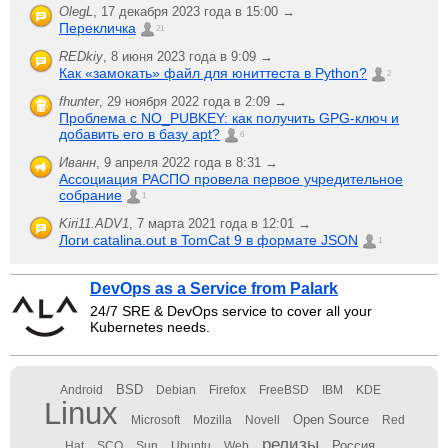
OlegL
,
17 декабря 2023 года в 15:00 →
Перекличка
21
REDkiy
,
8 июня 2023 года в 9:09 →
Как «замокать» файл для юниттеста в Python?
2
fhunter
,
29 ноября 2022 года в 2:09 →
Проблема с NO_PUBKEY: как получить GPG-ключ и
добавить его в базу apt?
6
Иванн
,
9 апреля 2022 года в 8:31 →
Ассоциация РАСПО провела первое учредительное
собрание
1
Kiri11.ADV1
,
7 марта 2021 года в 12:01 →
Логи catalina.out в TomCat 9 в формате JSON
1
DevOps as a Service from Palark
24/7 SRE & DevOps service to cover all your
Kubernetes needs.
BSD
Android
Debian
Firefox
FreeBSD
IBM
KDE
Linux
Open Source
Microsoft
Mozilla
Novell
Red
релизы
Россия
Hat
SCO
Sun
Ubuntu
Web