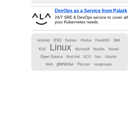
DevOps as a Service from Palark
24/7 SRE & DevOps service to cover all
your Kubernetes needs.
BSD
Android
Debian
Firefox
FreeBSD
IBM
Linux
KDE
Microsoft
Mozilla
Novell
Open Source
Red Hat
SCO
Sun
Ubuntu
релизы
Россия
Web
тенденции