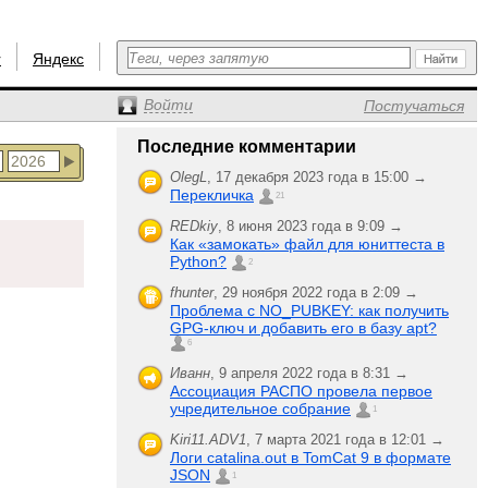
r
Яндекс
Войти
Постучаться
Последние комментарии
OlegL
,
17 декабря 2023 года в 15:00 →
Перекличка
21
REDkiy
,
8 июня 2023 года в 9:09 →
Как «замокать» файл для юниттеста в
Python?
2
fhunter
,
29 ноября 2022 года в 2:09 →
Проблема с NO_PUBKEY: как получить
GPG-ключ и добавить его в базу apt?
6
Иванн
,
9 апреля 2022 года в 8:31 →
Ассоциация РАСПО провела первое
учредительное собрание
1
Kiri11.ADV1
,
7 марта 2021 года в 12:01 →
Логи catalina.out в TomCat 9 в формате
JSON
1