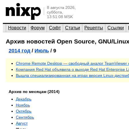
8 августа 2026,
суббота,
13:51:08 MSK
Новости
Форум
Софт
Статьи
Рецепты
Ссылки
Архив новостей Open Source, GNU/Linux
2014 год
/
Июль
/ 9
Chrome Remote Desktop — свободный аналог TeamViewer о
Компания Red Hat объявила о выходе Red Hat Enterprise Li
Вышла специализированная на играх версия Linux-дистри
Архив по месяцам (2014)
Декабрь
Ноябрь
Октябрь
Сентябрь
Август