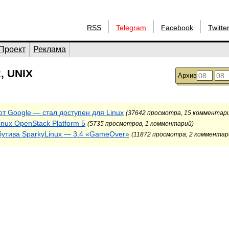
RSS
Telegram
Facebook
Twitte
Проект
Реклама
, UNIX
Архив
т Google — стал доступен для Linux
(37642 просмотра, 15 комментар
nux OpenStack Platform 5
(5735 просмотров, 1 комментарий)
бутива SparkyLinux — 3.4 «GameOver»
(11872 просмотра, 2 комментар