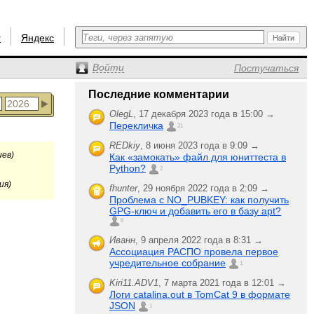
r
Яндекс
Войти
Постучаться
Последние комментарии
OlegL
,
17 декабря 2023 года в 15:00 →
Перекличка
21
REDkiy
,
8 июня 2023 года в 9:09 →
иев)
Как «замокать» файл для юниттеста в
Python?
2
ия)
fhunter
,
29 ноября 2022 года в 2:09 →
Проблема с NO_PUBKEY: как получить
GPG-ключ и добавить его в базу apt?
6
Иванн
,
9 апреля 2022 года в 8:31 →
Ассоциация РАСПО провела первое
учредительное собрание
1
Kiri11.ADV1
,
7 марта 2021 года в 12:01 →
Логи catalina.out в TomCat 9 в формате
JSON
1