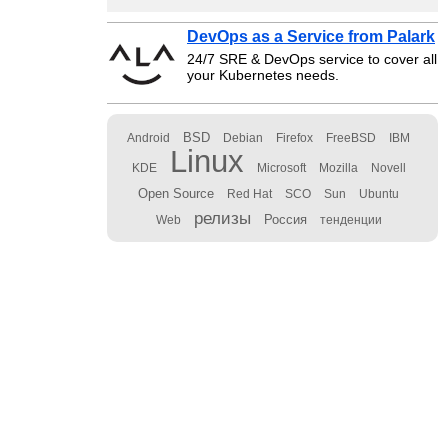
DevOps as a Service from Palark
24/7 SRE & DevOps service to cover all
your Kubernetes needs.
BSD
Android
Debian
Firefox
FreeBSD
IBM
Linux
KDE
Microsoft
Mozilla
Novell
Open Source
Red Hat
SCO
Sun
Ubuntu
релизы
Россия
Web
тенденции