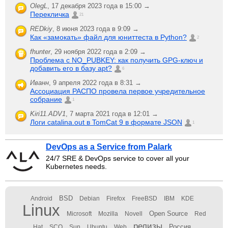
OlegL
,
17 декабря 2023 года в 15:00 →
Перекличка
21
REDkiy
,
8 июня 2023 года в 9:09 →
Как «замокать» файл для юниттеста в Python?
2
fhunter
,
29 ноября 2022 года в 2:09 →
Проблема с NO_PUBKEY: как получить GPG-ключ и
добавить его в базу apt?
6
Иванн
,
9 апреля 2022 года в 8:31 →
Ассоциация РАСПО провела первое учредительное
собрание
1
Kiri11.ADV1
,
7 марта 2021 года в 12:01 →
Логи catalina.out в TomCat 9 в формате JSON
1
DevOps as a Service from Palark
24/7 SRE & DevOps service to cover all your
Kubernetes needs.
BSD
Android
Debian
Firefox
FreeBSD
IBM
KDE
Linux
Open Source
Microsoft
Mozilla
Novell
Red
релизы
Россия
Hat
SCO
Sun
Ubuntu
Web