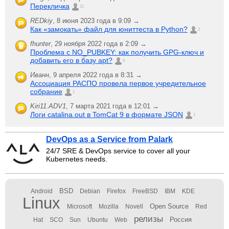
Перекличка
21
REDkiy
,
8 июня 2023 года в 9:09 →
Как «замокать» файл для юниттеста в Python?
2
fhunter
,
29 ноября 2022 года в 2:09 →
Проблема с NO_PUBKEY: как получить GPG-ключ и
добавить его в базу apt?
6
Иванн
,
9 апреля 2022 года в 8:31 →
Ассоциация РАСПО провела первое учредительное
собрание
1
Kiri11.ADV1
,
7 марта 2021 года в 12:01 →
Логи catalina.out в TomCat 9 в формате JSON
1
DevOps as a Service from Palark
24/7 SRE & DevOps service to cover all your
Kubernetes needs.
BSD
Android
Debian
Firefox
FreeBSD
IBM
KDE
Linux
Open Source
Microsoft
Mozilla
Novell
Red
релизы
Россия
Hat
SCO
Sun
Ubuntu
Web