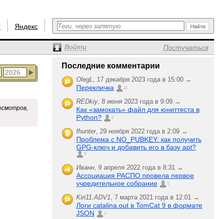
r
Яндекс
Войти
Постучаться
Последние комментарии
OlegL
,
17 декабря 2023 года в 15:00 →
Перекличка
21
REDkiy
,
8 июня 2023 года в 9:09 →
осмотров,
Как «замокать» файл для юниттеста в
Python?
2
fhunter
,
29 ноября 2022 года в 2:09 →
Проблема с NO_PUBKEY: как получить
GPG-ключ и добавить его в базу apt?
6
Иванн
,
9 апреля 2022 года в 8:31 →
Ассоциация РАСПО провела первое
учредительное собрание
1
Kiri11.ADV1
,
7 марта 2021 года в 12:01 →
Логи catalina.out в TomCat 9 в формате
JSON
1