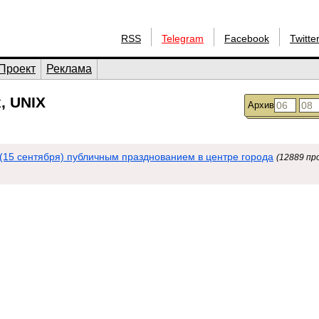
RSS
Telegram
Facebook
Twitte
Проект
Реклама
, UNIX
Архив
(15 сентября) публичным празднованием в центре города
(12889 пр