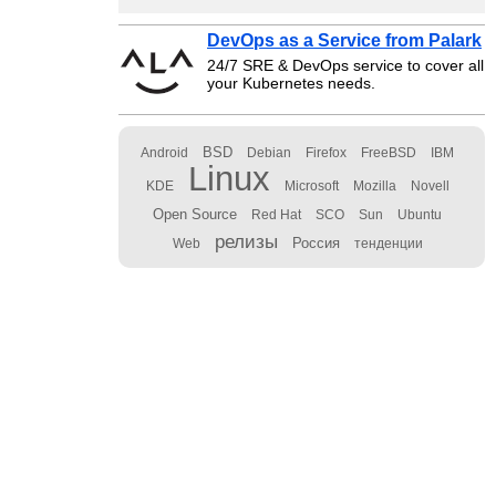
DevOps as a Service from Palark
24/7 SRE & DevOps service to cover all
your Kubernetes needs.
BSD
Android
Debian
Firefox
FreeBSD
IBM
Linux
KDE
Microsoft
Mozilla
Novell
Open Source
Red Hat
SCO
Sun
Ubuntu
релизы
Россия
Web
тенденции