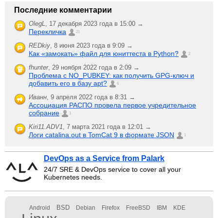
Последние комментарии
OlegL
,
17 декабря 2023 года в 15:00 →
Перекличка
21
REDkiy
,
8 июня 2023 года в 9:09 →
Как «замокать» файл для юниттеста в Python?
2
fhunter
,
29 ноября 2022 года в 2:09 →
Проблема с NO_PUBKEY: как получить GPG-ключ и
добавить его в базу apt?
6
Иванн
,
9 апреля 2022 года в 8:31 →
Ассоциация РАСПО провела первое учредительное
собрание
1
Kiri11.ADV1
,
7 марта 2021 года в 12:01 →
Логи catalina.out в TomCat 9 в формате JSON
1
DevOps as a Service from Palark
24/7 SRE & DevOps service to cover all your
Kubernetes needs.
BSD
Android
Debian
Firefox
FreeBSD
IBM
KDE