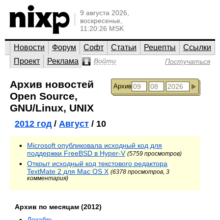
9 августа 2026,
воскресенье,
11:20:26 MSK
Новости
Форум
Софт
Статьи
Рецепты
Ссылки
Проект
Реклама
Войти
Постучаться
Архив новостей
Архив
Open Source,
GNU/Linux, UNIX
2012 год
/
Август
/ 10
Microsoft опубликовала исходный код для
поддержки FreeBSD в Hyper-V
(5759 просмотров)
Открыт исходный код текстового редактора
TextMate 2 для Mac OS X
(6378 просмотров, 3
комментария)
Архив по месяцам (2012)
Декабрь