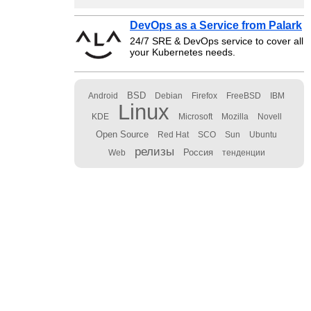
DevOps as a Service from Palark
24/7 SRE & DevOps service to cover all
your Kubernetes needs.
BSD
Android
Debian
Firefox
FreeBSD
IBM
Linux
KDE
Microsoft
Mozilla
Novell
Open Source
Red Hat
SCO
Sun
Ubuntu
релизы
Россия
Web
тенденции