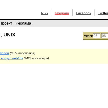
RSS
Telegram
Facebook
Twitte
Проект
Реклама
, UNIX
Архив
ктопов
(8074 просмотра)
о вокруг webOS
(4424 просмотра)