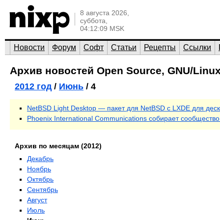
8 августа 2026,
суббота,
04:12:09 MSK
Новости
Форум
Софт
Статьи
Рецепты
Ссылки
Архив новостей Open Source, GNU/Linux
2012 год
/
Июнь
/ 4
NetBSD Light Desktop — пакет для NetBSD с LXDE для дес
Phoenix International Communications собирает сообществ
Архив по месяцам (2012)
Декабрь
Ноябрь
Октябрь
Сентябрь
Август
Июль