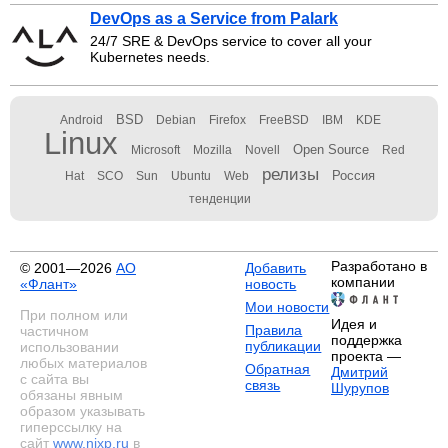
DevOps as a Service from Palark
24/7 SRE & DevOps service to cover all your
Kubernetes needs.
BSD
Android
Debian
Firefox
FreeBSD
IBM
KDE
Linux
Open Source
Microsoft
Mozilla
Novell
Red
релизы
Россия
Hat
SCO
Sun
Ubuntu
Web
тенденции
Разработано в
© 2001—2026
АО
Добавить
компании
«Флант»
новость
Мои новости
При полном или
Идея и
Правила
частичном
поддержка
публикации
использовании
проекта —
любых материалов
Обратная
Дмитрий
с сайта вы
связь
Шурупов
обязаны явным
образом указывать
гиперссылку на
сайт
www.nixp.ru
в