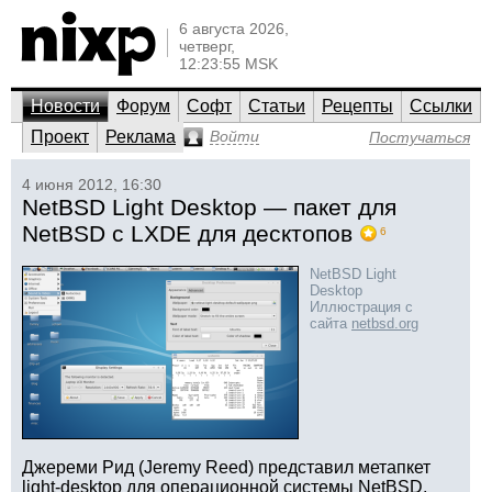
6 августа 2026,
четверг,
12:23:55 MSK
Новости
Форум
Софт
Статьи
Рецепты
Ссылки
Проект
Реклама
Войти
Постучаться
4 июня 2012, 16:30
NetBSD Light Desktop — пакет для
NetBSD с LXDE для десктопов
6
NetBSD Light
Desktop
Иллюстрация с
сайта
netbsd.org
Джереми Рид (Jeremy Reed) представил метапкет
light-desktop для операционной системы NetBSD,