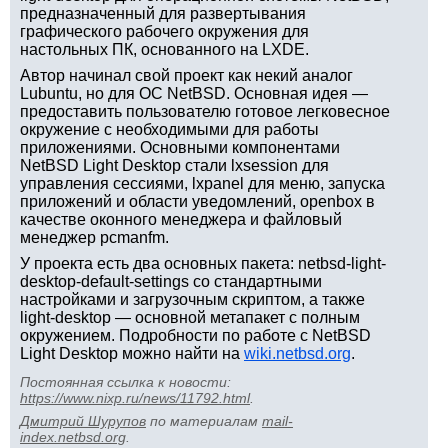
предназначенный для развертывания
графического рабочего окружения для
настольных ПК, основанного на LXDE.
Автор начинал свой проект как некий аналог
Lubuntu, но для ОС NetBSD. Основная идея —
предоставить пользователю готовое легковесное
окружение с необходимыми для работы
приложениями. Основными компонентами
NetBSD Light Desktop стали lxsession для
управления сессиями, lxpanel для меню, запуска
приложений и области уведомлений, openbox в
качестве оконного менеджера и файловый
менеджер pcmanfm.
У проекта есть два основных пакета: netbsd-light-
desktop-default-settings со стандартными
настройками и загрузочным скриптом, а также
light-desktop — основной метапакет с полным
окружением. Подробности по работе с NetBSD
Light Desktop можно найти на
wiki.netbsd.org
.
Постоянная ссылка к новости:
https://www.nixp.ru/news/11792.html
.
Дмитрий Шурупов
по материалам
mail-
index.netbsd.org
.