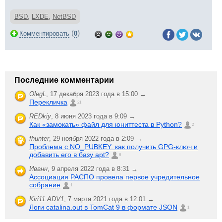
BSD
,
LXDE
,
NetBSD
(
)
Комментировать
0
Последние комментарии
OlegL
,
17 декабря 2023 года в 15:00 →
Перекличка
21
REDkiy
,
8 июня 2023 года в 9:09 →
Как «замокать» файл для юниттеста в Python?
2
fhunter
,
29 ноября 2022 года в 2:09 →
Проблема с NO_PUBKEY: как получить GPG-ключ и
добавить его в базу apt?
6
Иванн
,
9 апреля 2022 года в 8:31 →
Ассоциация РАСПО провела первое учредительное
собрание
1
Kiri11.ADV1
,
7 марта 2021 года в 12:01 →
Логи catalina.out в TomCat 9 в формате JSON
1