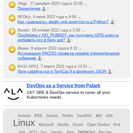
OlegL
,
17 декабря 2023 года в 15:00 →
Перекличка
21
REDkiy
,
8 июня 2023 года в 9:09 →
Как «замокать» файл для юниттеста в Python?
2
fhunter
,
29 ноября 2022 года в 2:09 →
Проблема с NO_PUBKEY: как получить GPG-ключ и
добавить его в базу apt?
6
Иванн
,
9 апреля 2022 года в 8:31 →
Ассоциация РАСПО провела первое учредительное
собрание
1
Kiri11.ADV1
,
7 марта 2021 года в 12:01 →
Логи catalina.out в TomCat 9 в формате JSON
1
DevOps as a Service from Palark
24/7 SRE & DevOps service to cover all your
Kubernetes needs.
BSD
Android
Debian
Firefox
FreeBSD
IBM
KDE
Linux
Open Source
Microsoft
Mozilla
Novell
Red
релизы
Россия
Hat
SCO
Sun
Ubuntu
Web