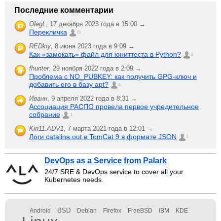
Последние комментарии
OlegL
,
17 декабря 2023 года в 15:00 →
Перекличка
21
REDkiy
,
8 июня 2023 года в 9:09 →
Как «замокать» файл для юниттеста в Python?
2
fhunter
,
29 ноября 2022 года в 2:09 →
Проблема с NO_PUBKEY: как получить GPG-ключ и
добавить его в базу apt?
6
Иванн
,
9 апреля 2022 года в 8:31 →
Ассоциация РАСПО провела первое учредительное
собрание
1
Kiri11.ADV1
,
7 марта 2021 года в 12:01 →
Логи catalina.out в TomCat 9 в формате JSON
1
DevOps as a Service from Palark
24/7 SRE & DevOps service to cover all your
Kubernetes needs.
BSD
Android
Debian
Firefox
FreeBSD
IBM
KDE