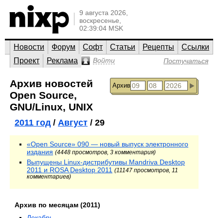
9 августа 2026,
воскресенье,
02:39:04 MSK
Новости
Форум
Софт
Статьи
Рецепты
Ссылки
Проект
Реклама
Войти
Постучаться
Архив новостей
Архив
Open Source,
GNU/Linux, UNIX
2011 год
/
Август
/ 29
«Open Source» 090 — новый выпуск электронного
издания
(4448 просмотров, 3 комментария)
Выпущены Linux-дистрибутивы Mandriva Desktop
2011 и ROSA Desktop 2011
(11147 просмотров, 11
комментариев)
Архив по месяцам (2011)
Декабрь