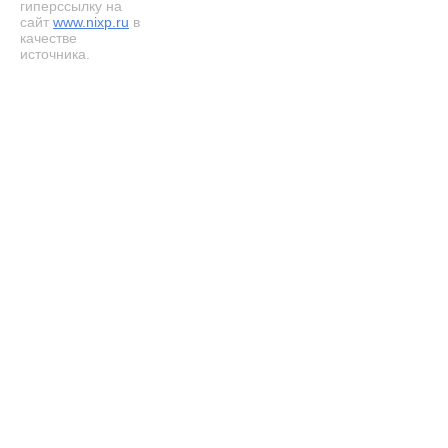
гиперссылку на
сайт
www.nixp.ru
в
качестве
источника.