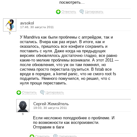
посмотреть…
Ответить
Цитировать
avsokol
17:46, 30 августа 2011
5
У Mandriva как были проблемы с апгрейдом, так и
остались. Вчера как раз играл. В итоге, как и
оказалось, пришлось все конфиги сохранить и
поставить с нуля. Даже когда на предыдущих
версиях обновлялось достаточно гладко, все равно
какие-то мелкие проблемы возникали. А этот 2011 —
после обновления, что уж он там поменял, но
система просто перестала грузиться. В fstab все
вроде в порядке, а kernel panic, что не смого root fs
подцепить. Немного помучился, но решил, что с
нуля проще переставить.
Ответить
Цитировать
Сергей Жемойтель
19:03, 30 августа 2011
6
Если несложно поподробнее о проблеме. И
по возможности как воспроизвести.
Отправим в баги
Ответить
Цитировать