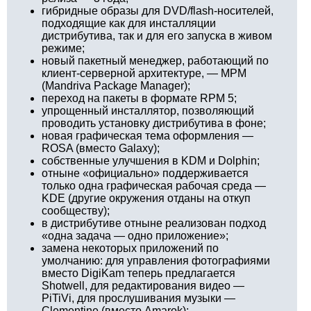
гибридные образы для DVD/flash-носителей,
подходящие как для инсталляции
дистрибутива, так и для его запуска в живом
режиме;
новый пакетный менеджер, работающий по
клиент-серверной архитектуре, — MPM
(Mandriva Package Manager);
переход на пакеты в формате RPM 5;
упрощенный инсталлятор, позволяющий
проводить установку дистрибутива в фоне;
новая графическая тема оформления —
ROSA (вместо Galaxy);
собственные улучшения в KDM и Dolphin;
отныне «официально» поддерживается
только одна графическая рабочая среда —
KDE (другие окружения отданы на откуп
сообществу);
в дистрибутиве отныне реализован подход
«одна задача — одно приложение»;
замена некоторых приложений по
умолчанию: для управления фотографиями
вместо DigiKam теперь предлагается
Shotwell, для редактирования видео —
PiTiVi, для прослушивания музыки —
Clementine (вместо Amarok);