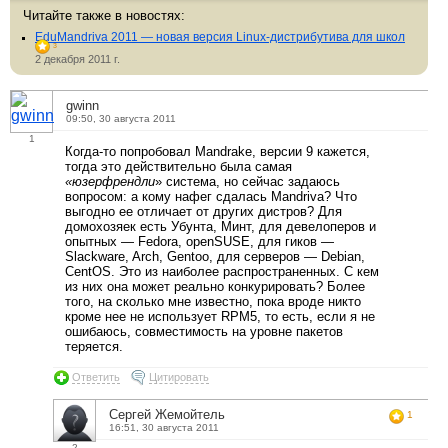
Читайте также в новостях:
EduMandriva 2011 — новая версия Linux-дистрибутива для школ
3
2 декабря 2011 г.
gwinn
09:50, 30 августа 2011
1
Когда-то попробовал Mandrake, версии 9 кажется,
тогда это действительно была самая
«юзерфрендли
» система, но сейчас задаюсь
вопросом: а кому нафег сдалась Mandriva? Что
выгодно ее отличает от других дистров? Для
домохозяек есть Убунта, Минт, для девелоперов и
опытных — Fedora, openSUSE, для гиков —
Slackware, Arch, Gentoo, для серверов — Debian,
CentOS. Это из наиболее распространенных. С кем
из них она может реально конкурировать? Более
того, на сколько мне известно, пока вроде никто
кроме нее не использует RPM5, то есть, если я не
ошибаюсь, совместимость на уровне пакетов
теряется.
Ответить
Цитировать
Сергей Жемойтель
1
16:51, 30 августа 2011
2