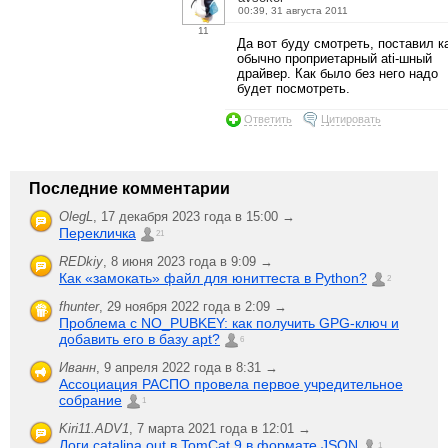
00:39, 31 августа 2011
11
Да вот буду смотреть, поставил к
обычно проприетарный ati-шный
драйвер. Как было без него надо
будет посмотреть.
Ответить
Цитировать
Последние комментарии
OlegL
,
17 декабря 2023 года в 15:00 →
Перекличка
21
REDkiy
,
8 июня 2023 года в 9:09 →
Как «замокать» файл для юниттеста в Python?
2
fhunter
,
29 ноября 2022 года в 2:09 →
Проблема с NO_PUBKEY: как получить GPG-ключ и
добавить его в базу apt?
6
Иванн
,
9 апреля 2022 года в 8:31 →
Ассоциация РАСПО провела первое учредительное
собрание
1
Kiri11.ADV1
,
7 марта 2021 года в 12:01 →
Логи catalina.out в TomCat 9 в формате JSON
1