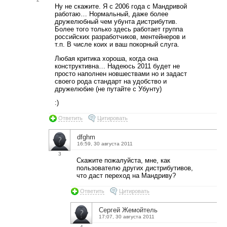
Ну не скажите. Я с 2006 года с Мандривой
работаю… Нормальный, даже более
дружелюбный чем убунта дистрибутив.
Более того только здесь работает группа
российских разработчиков, ментейнеров и
т.п. В числе коих и ваш покорный слуга.
Любая критика хороша, когда она
конструктивна… Надеюсь 2011 будет не
просто наполнен новшествами но и задаст
своего рода стандарт на удобство и
дружелюбие (не путайте с Убунту)
:)
Ответить
Цитировать
dfghm
16:59, 30 августа 2011
3
Скажите пожалуйста, мне, как
пользователю других дистрибутивов,
что даст переход на Мандриву?
Ответить
Цитировать
Сергей Жемойтель
17:07, 30 августа 2011
4