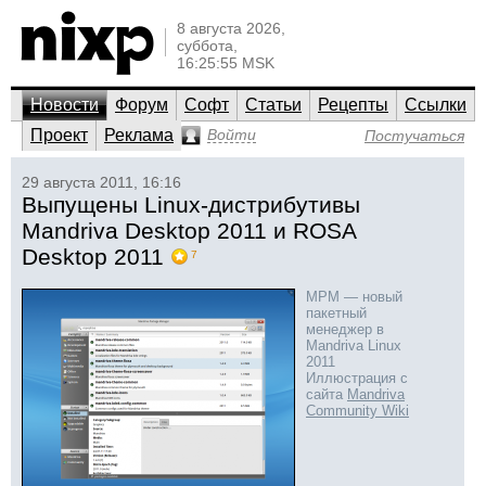
8 августа 2026,
суббота,
16:25:55 MSK
Новости
Форум
Софт
Статьи
Рецепты
Ссылки
Проект
Реклама
Войти
Постучаться
29 августа 2011, 16:16
Выпущены Linux-дистрибутивы
Mandriva Desktop 2011 и ROSA
Desktop 2011
7
MPM — новый
пакетный
менеджер в
Mandriva Linux
2011
Иллюстрация с
сайта
Mandriva
Community Wiki