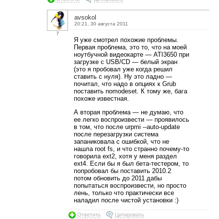
avsokol
20:21, 30 августа 2011
7
Я уже смотрел похожие проблемы.
Первая проблема, это то, что на моей
ноутбучной видеокарте — ATI3650 при
загрузке с USB/CD — белый экран
(это я пробовал уже когда решил
ставить с нуля). Ну это ладно —
почитал, что надо в опциях к Grub
поставить nomodeset. К тому же, бага
похоже известная.
А вторая проблема — не думаю, что
ее легко воспроизвести — проявилось
в том, что после urpmi --auto-update
после перезагрузки система
запаниковала с ошибкой, что не
нашла root fs, и что странно почему-то
говорила ext2, хотя у меня раздел
ext4. Если бы я был бета-тестером, то
попробовал бы поставить 2010.2
потом обновить до 2011 дабы
попытаться воспроизвести, но просто
лень, только что практически все
наладил после чистой установки :)
Ответить
Цитировать