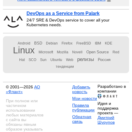
DevOps as a Service from Palark
24/7 SRE & DevOps service to cover all your
Kubernetes needs.
BSD
Android
Debian
Firefox
FreeBSD
IBM
KDE
Linux
Open Source
Microsoft
Mozilla
Novell
Red
релизы
Россия
Hat
SCO
Sun
Ubuntu
Web
тенденции
Разработано в
© 2001—2026
АО
Добавить
компании
«Флант»
новость
Мои новости
При полном или
Идея и
Правила
частичном
поддержка
публикации
использовании
проекта —
любых материалов
Обратная
Дмитрий
с сайта вы
связь
Шурупов
обязаны явным
образом указывать