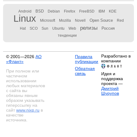
BSD
Android
Debian
Firefox
FreeBSD
IBM
KDE
Linux
Open Source
Microsoft
Mozilla
Novell
Red
релизы
Россия
Hat
SCO
Sun
Ubuntu
Web
тенденции
Разработано в
© 2001—2026
АО
Правила
компании
«Флант»
публикации
Обратная
При полном или
связь
Идея и
частичном
поддержка
использовании
проекта —
любых материалов
Дмитрий
с сайта вы
Шурупов
обязаны явным
образом указывать
гиперссылку на
сайт
www.nixp.ru
в
качестве
источника.