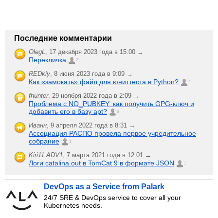
Последние комментарии
OlegL
,
17 декабря 2023 года в 15:00 →
Перекличка
21
REDkiy
,
8 июня 2023 года в 9:09 →
Как «замокать» файл для юниттеста в Python?
2
fhunter
,
29 ноября 2022 года в 2:09 →
Проблема с NO_PUBKEY: как получить GPG-ключ и
добавить его в базу apt?
6
Иванн
,
9 апреля 2022 года в 8:31 →
Ассоциация РАСПО провела первое учредительное
собрание
1
Kiri11.ADV1
,
7 марта 2021 года в 12:01 →
Логи catalina.out в TomCat 9 в формате JSON
1
DevOps as a Service from Palark
24/7 SRE & DevOps service to cover all your
Kubernetes needs.