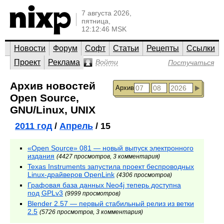
7 августа 2026,
пятница,
12:12:46 MSK
Новости
Форум
Софт
Статьи
Рецепты
Ссылки
Проект
Реклама
Войти
Постучаться
Архив новостей
Архив
Open Source,
GNU/Linux, UNIX
2011 год
/
Апрель
/ 15
«Open Source» 081 — новый выпуск электронного
издания
(4427 просмотров, 3 комментария)
Texas Instruments запустила проект беспроводных
Linux-драйверов OpenLink
(4306 просмотров)
Графовая база данных Neo4j теперь доступна
под GPLv3
(9999 просмотров)
Blender 2.57 — первый стабильный релиз из ветки
2.5
(5726 просмотров, 3 комментария)