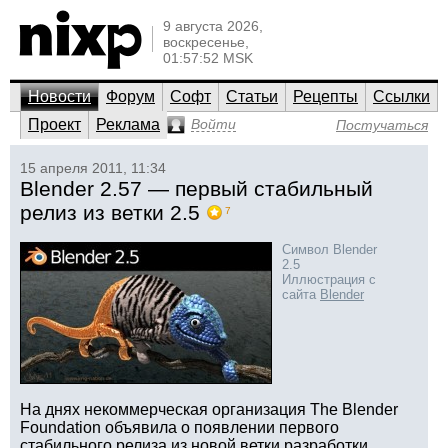
9 августа 2026,
воскресенье,
01:57:52 MSK
Новости
Форум
Софт
Статьи
Рецепты
Ссылки
Проект
Реклама
Войти
Постучаться
15 апреля 2011, 11:34
Blender 2.57 — первый стабильный
релиз из ветки 2.5
7
Символ Blender
2.5
Иллюстрация с
сайта
Blender
На днях некоммерческая организация The Blender
Foundation объявила о появлении первого
стабильного релиза из новой ветки разработки