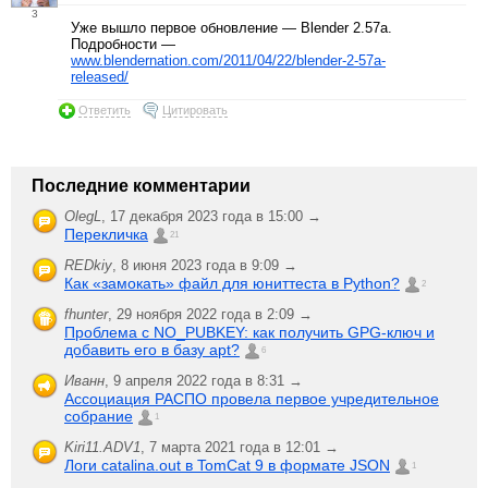
3
Уже вышло первое обновление — Blender 2.57a.
Подробности —
www.blendernation.com/2011/04/22/blender-2-57a-
released/
Ответить
Цитировать
Последние комментарии
OlegL
,
17 декабря 2023 года в 15:00 →
Перекличка
21
REDkiy
,
8 июня 2023 года в 9:09 →
Как «замокать» файл для юниттеста в Python?
2
fhunter
,
29 ноября 2022 года в 2:09 →
Проблема с NO_PUBKEY: как получить GPG-ключ и
добавить его в базу apt?
6
Иванн
,
9 апреля 2022 года в 8:31 →
Ассоциация РАСПО провела первое учредительное
собрание
1
Kiri11.ADV1
,
7 марта 2021 года в 12:01 →
Логи catalina.out в TomCat 9 в формате JSON
1