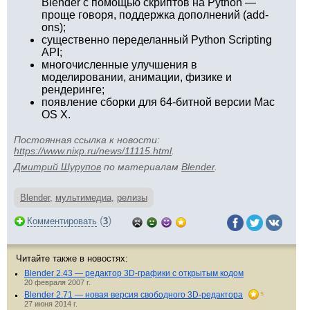
Blender с помощью скриптов на Python —
проще говоря, поддержка дополнений (add-
ons);
существенно переделанный Python Scripting
API;
многочисленные улучшения в
моделировании, анимации, физике и
рендеринге;
появление сборки для 64-битной версии Mac
OS X.
Постоянная ссылка к новости:
https://www.nixp.ru/news/11115.html
.
Дмитрий Шурупов
по материалам
Blender
.
Blender
,
мультимедиа
,
релизы
(
)
Комментировать
3
Читайте также в новостях:
Blender 2.43 — редактор 3D-графики с открытым кодом
20 февраля 2007 г.
Blender 2.71 — новая версия свободного 3D-редактора
5
27 июня 2014 г.