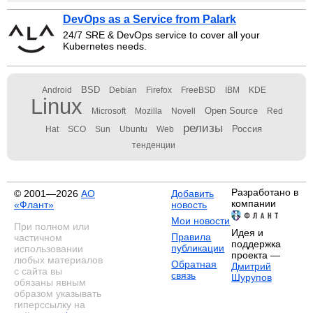
DevOps as a Service from Palark
24/7 SRE & DevOps service to cover all your
Kubernetes needs.
BSD
Android
Debian
Firefox
FreeBSD
IBM
KDE
Linux
Open Source
Microsoft
Mozilla
Novell
Red
релизы
Россия
Hat
SCO
Sun
Ubuntu
Web
тенденции
Разработано в
© 2001—2026
АО
Добавить
компании
«Флант»
новость
Мои новости
При полном или
Идея и
Правила
частичном
поддержка
публикации
использовании
проекта —
любых материалов
Обратная
Дмитрий
с сайта вы
связь
Шурупов
обязаны явным
образом указывать
гиперссылку на