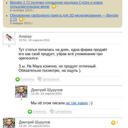
Blender 2.72 получил улучшения рендера Cycles и новое
пользовательское меню
2
8 октября 2014 г.
Обновление свободного пакета для 3D-моделирования — Blender
2.73
3
8 января 2015 г.
Ameise
22:52, 18 апреля 2011
1
Тут статья попалась на днях, одна фирма продаёт
его как свой продукт, убрав всё упоминание про
opensource.
З.ы. Не Maya конечно, но продукт отличный.
Обязательно посмотрю, на ощупь ).
Ответить
Цитировать
Дмитрий Шурупов
12:34, 19 апреля 2011
2
Мы об этом писали
не так давно
;-)
Ответить
Цитировать
Дмитрий Шурупов
1
14:30, 26 апреля 2011