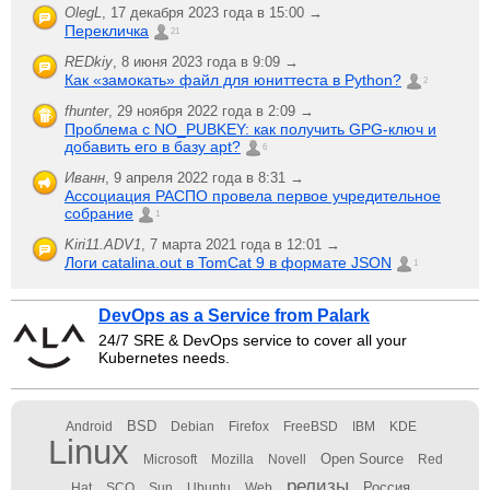
OlegL
,
17 декабря 2023 года в 15:00 →
Перекличка
21
REDkiy
,
8 июня 2023 года в 9:09 →
Как «замокать» файл для юниттеста в Python?
2
fhunter
,
29 ноября 2022 года в 2:09 →
Проблема с NO_PUBKEY: как получить GPG-ключ и
добавить его в базу apt?
6
Иванн
,
9 апреля 2022 года в 8:31 →
Ассоциация РАСПО провела первое учредительное
собрание
1
Kiri11.ADV1
,
7 марта 2021 года в 12:01 →
Логи catalina.out в TomCat 9 в формате JSON
1
DevOps as a Service from Palark
24/7 SRE & DevOps service to cover all your
Kubernetes needs.
BSD
Android
Debian
Firefox
FreeBSD
IBM
KDE
Linux
Open Source
Microsoft
Mozilla
Novell
Red
релизы
Россия
Hat
SCO
Sun
Ubuntu
Web