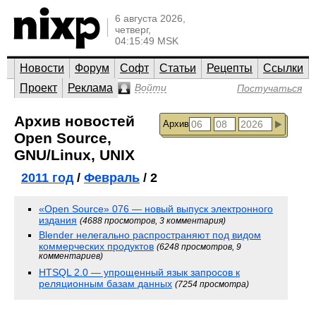
6 августа 2026,
четверг,
04:15:49 MSK
Новости
Форум
Софт
Статьи
Рецепты
Ссылки
Проект
Реклама
Войти
Постучаться
Архив новостей
Архив
Open Source,
GNU/Linux, UNIX
2011 год
/
Февраль
/ 2
«Open Source» 076 — новый выпуск электронного
издания
(4688 просмотров, 3 комментария)
Blender нелегально распространяют под видом
коммерческих продуктов
(6248 просмотров, 9
комментариев)
HTSQL 2.0 — упрощенный язык запросов к
реляционным базам данных
(7254 просмотра)