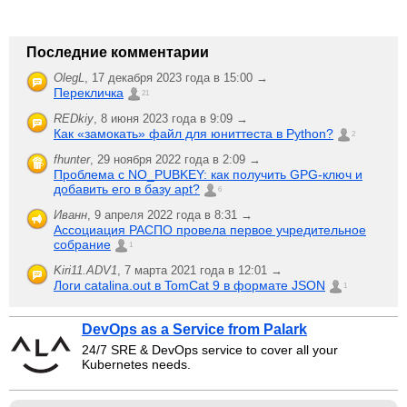
Последние комментарии
OlegL
,
17 декабря 2023 года в 15:00 →
Перекличка
21
REDkiy
,
8 июня 2023 года в 9:09 →
Как «замокать» файл для юниттеста в Python?
2
fhunter
,
29 ноября 2022 года в 2:09 →
Проблема с NO_PUBKEY: как получить GPG-ключ и
добавить его в базу apt?
6
Иванн
,
9 апреля 2022 года в 8:31 →
Ассоциация РАСПО провела первое учредительное
собрание
1
Kiri11.ADV1
,
7 марта 2021 года в 12:01 →
Логи catalina.out в TomCat 9 в формате JSON
1
DevOps as a Service from Palark
24/7 SRE & DevOps service to cover all your
Kubernetes needs.