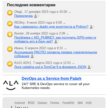
Последние комментарии
OlegL
,
17 декабря 2023 года в 15:00 →
Перекличка
21
REDkiy
,
8 июня 2023 года в 9:09 →
Как «замокать» файл для юниттеста в Python?
2
fhunter
,
29 ноября 2022 года в 2:09 →
Проблема с NO_PUBKEY: как получить GPG-ключ и
добавить его в базу apt?
6
Иванн
,
9 апреля 2022 года в 8:31 →
Ассоциация РАСПО провела первое учредительное
собрание
1
Kiri11.ADV1
,
7 марта 2021 года в 12:01 →
Логи catalina.out в TomCat 9 в формате JSON
1
DevOps as a Service from Palark
24/7 SRE & DevOps service to cover all your
Kubernetes needs.
BSD
Android
Debian
Firefox
FreeBSD
IBM
KDE