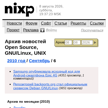
8 августа 2026,
суббота,
19:37:23 MSK
Новости
Форум
Софт
Статьи
Рецепты
Ссылки
Проект
Реклама
Войти
Постучаться
Архив новостей
Архив
Open Source,
GNU/Linux, UNIX
2010 год
/
Сентябрь
/ 6
Samsung опубликовала исходный код для
Android-смартфона Epic 4G
(4351 просмотр, 1
комментарий)
Репозиторий backports.org стал официальным
сервисом Debian GNU/Linux
(3651 просмотр)
Архив по месяцам (2010)
Декабрь