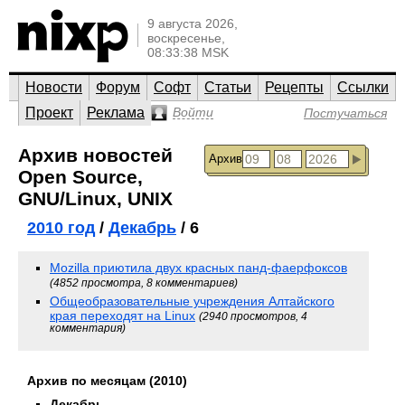
9 августа 2026,
воскресенье,
08:33:38 MSK
Новости
Форум
Софт
Статьи
Рецепты
Ссылки
Проект
Реклама
Войти
Постучаться
Архив новостей
Архив
Open Source,
GNU/Linux, UNIX
2010 год
/
Декабрь
/ 6
Mozilla приютила двух красных панд-фаерфоксов
(4852 просмотра, 8 комментариев)
Общеобразовательные учреждения Алтайского
края переходят на Linux
(2940 просмотров, 4
комментария)
Архив по месяцам (2010)
Декабрь