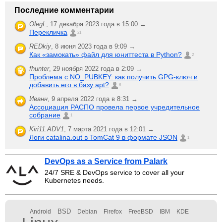
Последние комментарии
OlegL
,
17 декабря 2023 года в 15:00 →
Перекличка
21
REDkiy
,
8 июня 2023 года в 9:09 →
Как «замокать» файл для юниттеста в Python?
2
fhunter
,
29 ноября 2022 года в 2:09 →
Проблема с NO_PUBKEY: как получить GPG-ключ и
добавить его в базу apt?
6
Иванн
,
9 апреля 2022 года в 8:31 →
Ассоциация РАСПО провела первое учредительное
собрание
1
Kiri11.ADV1
,
7 марта 2021 года в 12:01 →
Логи catalina.out в TomCat 9 в формате JSON
1
DevOps as a Service from Palark
24/7 SRE & DevOps service to cover all your
Kubernetes needs.
BSD
Android
Debian
Firefox
FreeBSD
IBM
KDE