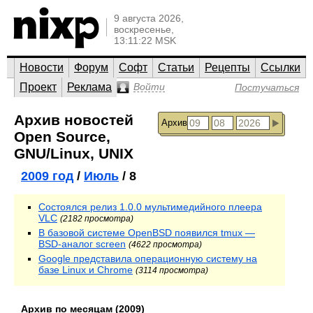
9 августа 2026,
воскресенье,
13:11:22 MSK
Новости
Форум
Софт
Статьи
Рецепты
Ссылки
Проект
Реклама
Войти
Постучаться
Архив новостей
Архив
Open Source,
GNU/Linux, UNIX
2009 год
/
Июль
/ 8
Состоялся релиз 1.0.0 мультимедийного плеера
VLC
(2182 просмотра)
В базовой системе OpenBSD появился tmux —
BSD-аналог screen
(4622 просмотра)
Google представила операционную систему на
базе Linux и Chrome
(3114 просмотра)
Архив по месяцам (2009)