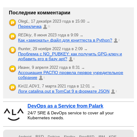
Последние комментарии
OlegL
,
17 декабря 2023 года в 15:00 →
Перекличка
21
REDkiy
,
8 июня 2023 года в 9:09 →
Как «замокать» файл для юниттеста в Python?
2
fhunter
,
29 ноября 2022 года в 2:09 →
Проблема с NO_PUBKEY: как получить GPG-ключ и
добавить его в базу apt?
6
Иванн
,
9 апреля 2022 года в 8:31 →
Ассоциация РАСПО провела первое учредительное
собрание
1
Kiri11.ADV1
,
7 марта 2021 года в 12:01 →
Логи catalina.out в TomCat 9 в формате JSON
1
DevOps as a Service from Palark
24/7 SRE & DevOps service to cover all your
Kubernetes needs.
BSD