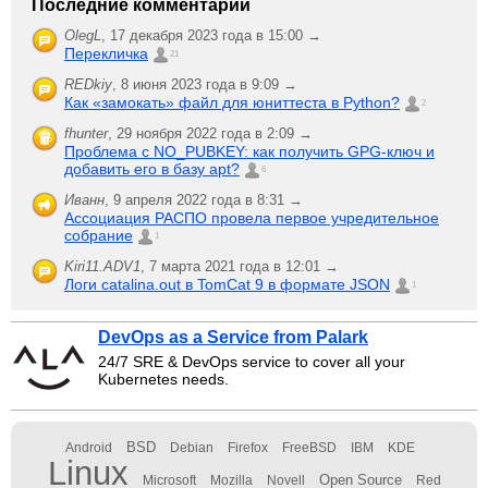
Последние комментарии
OlegL
,
17 декабря 2023 года в 15:00 →
Перекличка
21
REDkiy
,
8 июня 2023 года в 9:09 →
Как «замокать» файл для юниттеста в Python?
2
fhunter
,
29 ноября 2022 года в 2:09 →
Проблема с NO_PUBKEY: как получить GPG-ключ и
добавить его в базу apt?
6
Иванн
,
9 апреля 2022 года в 8:31 →
Ассоциация РАСПО провела первое учредительное
собрание
1
Kiri11.ADV1
,
7 марта 2021 года в 12:01 →
Логи catalina.out в TomCat 9 в формате JSON
1
DevOps as a Service from Palark
24/7 SRE & DevOps service to cover all your
Kubernetes needs.
BSD
Android
Debian
Firefox
FreeBSD
IBM
KDE
Linux
Open Source
Microsoft
Mozilla
Novell
Red