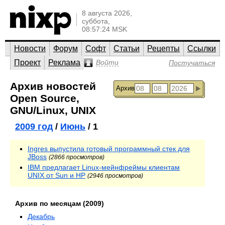
8 августа 2026,
суббота,
08:57:24 MSK
Новости
Форум
Софт
Статьи
Рецепты
Ссылки
Проект
Реклама
Войти
Постучаться
Архив новостей
Архив
Open Source,
GNU/Linux, UNIX
2009 год
/
Июнь
/ 1
Ingres выпустила готовый программный стек для
JBoss
(2866 просмотров)
IBM предлагает Linux-мейнфреймы клиентам
UNIX от Sun и HP
(2946 просмотров)
Архив по месяцам (2009)
Декабрь