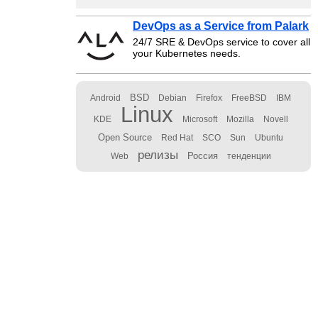
DevOps as a Service from Palark
24/7 SRE & DevOps service to cover all
your Kubernetes needs.
BSD
Android
Debian
Firefox
FreeBSD
IBM
Linux
KDE
Microsoft
Mozilla
Novell
Open Source
Red Hat
SCO
Sun
Ubuntu
релизы
Россия
Web
тенденции