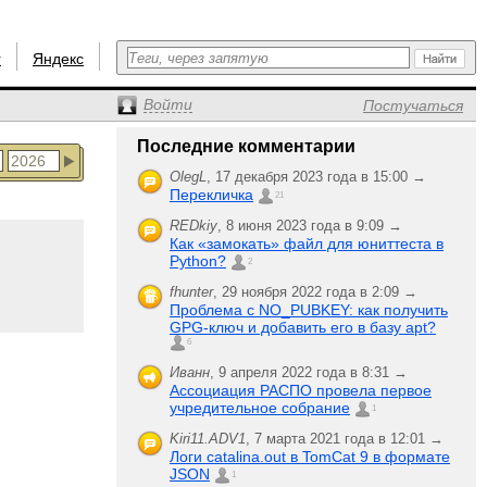
r
Яндекс
Войти
Постучаться
Последние комментарии
OlegL
,
17 декабря 2023 года в 15:00 →
Перекличка
21
REDkiy
,
8 июня 2023 года в 9:09 →
Как «замокать» файл для юниттеста в
Python?
2
fhunter
,
29 ноября 2022 года в 2:09 →
Проблема с NO_PUBKEY: как получить
GPG-ключ и добавить его в базу apt?
6
Иванн
,
9 апреля 2022 года в 8:31 →
Ассоциация РАСПО провела первое
учредительное собрание
1
Kiri11.ADV1
,
7 марта 2021 года в 12:01 →
Логи catalina.out в TomCat 9 в формате
JSON
1