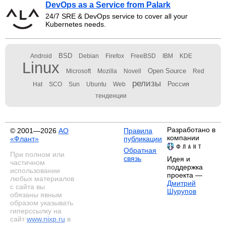
DevOps as a Service from Palark
24/7 SRE & DevOps service to cover all your
Kubernetes needs.
BSD
Android
Debian
Firefox
FreeBSD
IBM
KDE
Linux
Open Source
Microsoft
Mozilla
Novell
Red
релизы
Россия
Hat
SCO
Sun
Ubuntu
Web
тенденции
Разработано в
© 2001—2026
АО
Правила
компании
«Флант»
публикации
Обратная
При полном или
связь
Идея и
частичном
поддержка
использовании
проекта —
любых материалов
Дмитрий
с сайта вы
Шурупов
обязаны явным
образом указывать
гиперссылку на
сайт
www.nixp.ru
в