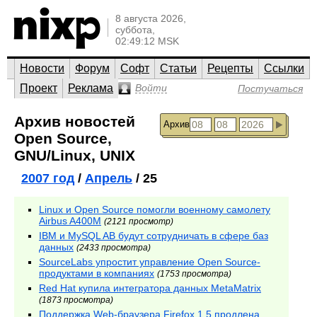
8 августа 2026,
суббота,
02:49:12 MSK
Новости
Форум
Софт
Статьи
Рецепты
Ссылки
Проект
Реклама
Войти
Постучаться
Архив новостей
Архив
Open Source,
GNU/Linux, UNIX
2007 год
/
Апрель
/ 25
Linux и Open Source помогли военному самолету
Airbus A400M
(2121 просмотр)
IBM и MySQL AB будут сотрудничать в сфере баз
данных
(2433 просмотра)
SourceLabs упростит управление Open Source-
продуктами в компаниях
(1753 просмотра)
Red Hat купила интегратора данных MetaMatrix
(1873 просмотра)
Поддержка Web-браузера Firefox 1.5 продлена