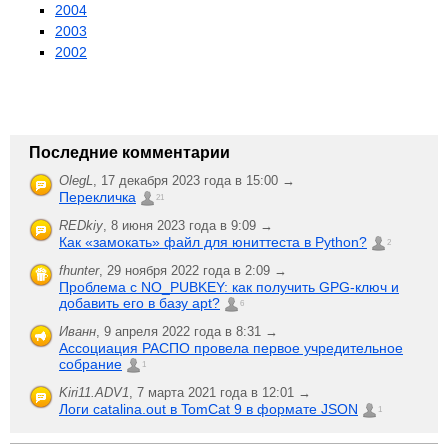
2004
2003
2002
Последние комментарии
OlegL
,
17 декабря 2023 года в 15:00 →
Перекличка
21
REDkiy
,
8 июня 2023 года в 9:09 →
Как «замокать» файл для юниттеста в Python?
2
fhunter
,
29 ноября 2022 года в 2:09 →
Проблема с NO_PUBKEY: как получить GPG-ключ и
добавить его в базу apt?
6
Иванн
,
9 апреля 2022 года в 8:31 →
Ассоциация РАСПО провела первое учредительное
собрание
1
Kiri11.ADV1
,
7 марта 2021 года в 12:01 →
Логи catalina.out в TomCat 9 в формате JSON
1