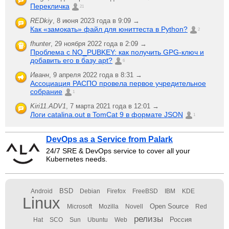
Перекличка
21
REDkiy
,
8 июня 2023 года в 9:09 →
Как «замокать» файл для юниттеста в Python?
2
fhunter
,
29 ноября 2022 года в 2:09 →
Проблема с NO_PUBKEY: как получить GPG-ключ и
добавить его в базу apt?
6
Иванн
,
9 апреля 2022 года в 8:31 →
Ассоциация РАСПО провела первое учредительное
собрание
1
Kiri11.ADV1
,
7 марта 2021 года в 12:01 →
Логи catalina.out в TomCat 9 в формате JSON
1
DevOps as a Service from Palark
24/7 SRE & DevOps service to cover all your
Kubernetes needs.
BSD
Android
Debian
Firefox
FreeBSD
IBM
KDE
Linux
Open Source
Microsoft
Mozilla
Novell
Red
релизы
Россия
Hat
SCO
Sun
Ubuntu
Web