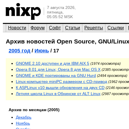
7 августа 2026,
пятница,
05:05:52 MSK
Новости
Форум
Софт
Статьи
Рецепты
Ссылки
Архив новостей Open Source, GNU/Linux
2005 год
/
Июнь
/ 17
GNOME 2.10 доступен и для IBM AIX 5
(1974 просмотра)
Opera 8.01 для Linux; Opera 8 для Mac OS X
(2385 просмотр
GNOME и KDE портированы на GNU Hurd
(2494 просмотра)
Linux-компьютер miniPC размером с CD-привод
(1962 прос
К ASPLinux v10 вышли обновления на двух CD
(2146 просмо
Летняя школа Linux в Обнинске от ALT Linux
(2987 просмотр
Архив по месяцам (2005)
Декабрь
Ноябрь