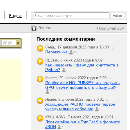
r
Яндекс
Войти
Постучаться
Последние комментарии
OlegL
,
17 декабря 2023 года в 15:00 →
Перекличка
21
REDkiy
,
8 июня 2023 года в 9:09 →
Как «замокать» файл для юниттеста в
Python?
2
fhunter
,
29 ноября 2022 года в 2:09 →
Проблема с NO_PUBKEY: как получить
GPG-ключ и добавить его в базу apt?
6
Иванн
,
9 апреля 2022 года в 8:31 →
Ассоциация РАСПО провела первое
учредительное собрание
1
Kiri11.ADV1
,
7 марта 2021 года в 12:01 →
Логи catalina.out в TomCat 9 в формате
JSON
1