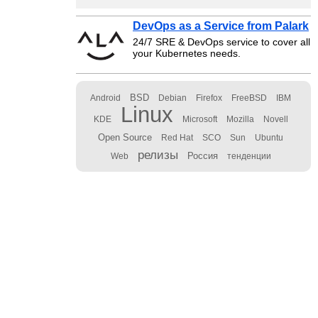
DevOps as a Service from Palark
24/7 SRE & DevOps service to cover all
your Kubernetes needs.
BSD
Android
Debian
Firefox
FreeBSD
IBM
Linux
KDE
Microsoft
Mozilla
Novell
Open Source
Red Hat
SCO
Sun
Ubuntu
релизы
Россия
Web
тенденции