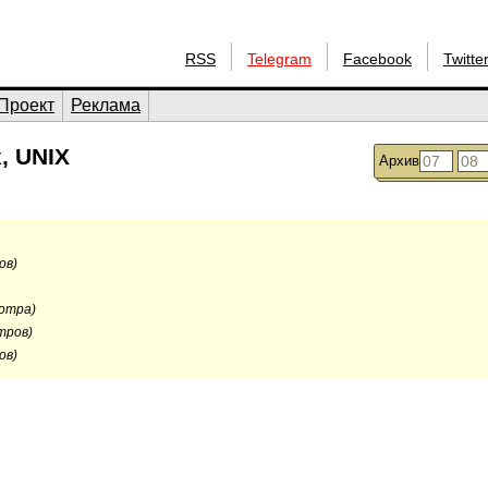
RSS
Telegram
Facebook
Twitte
Проект
Реклама
, UNIX
Архив
ов)
мотра)
тров)
ов)