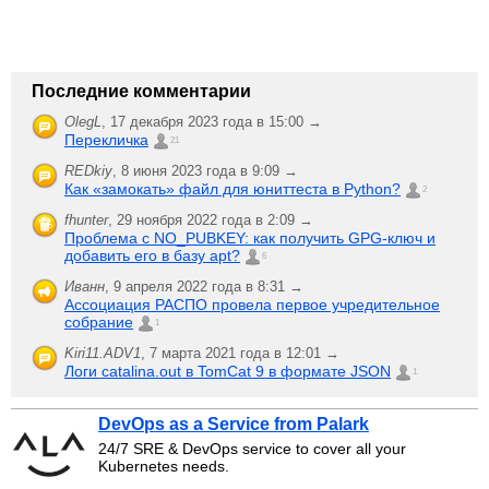
Последние комментарии
OlegL
,
17 декабря 2023 года в 15:00 →
Перекличка
21
REDkiy
,
8 июня 2023 года в 9:09 →
Как «замокать» файл для юниттеста в Python?
2
fhunter
,
29 ноября 2022 года в 2:09 →
Проблема с NO_PUBKEY: как получить GPG-ключ и
добавить его в базу apt?
6
Иванн
,
9 апреля 2022 года в 8:31 →
Ассоциация РАСПО провела первое учредительное
собрание
1
Kiri11.ADV1
,
7 марта 2021 года в 12:01 →
Логи catalina.out в TomCat 9 в формате JSON
1
DevOps as a Service from Palark
24/7 SRE & DevOps service to cover all your
Kubernetes needs.