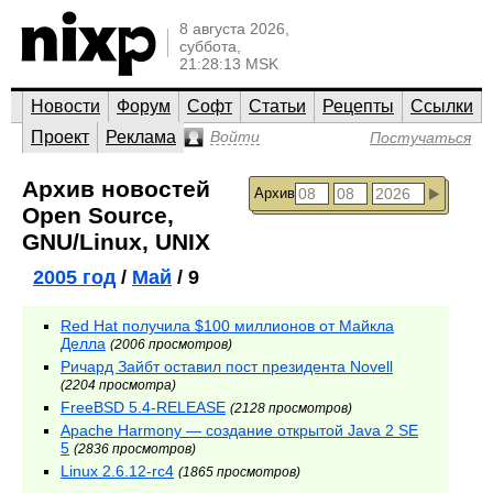
8 августа 2026,
суббота,
21:28:13 MSK
Новости
Форум
Софт
Статьи
Рецепты
Ссылки
Проект
Реклама
Войти
Постучаться
Архив новостей
Архив
Open Source,
GNU/Linux, UNIX
2005 год
/
Май
/ 9
Red Hat получила $100 миллионов от Майкла
Делла
(2006 просмотров)
Ричард Зайбт оставил пост президента Novell
(2204 просмотра)
FreeBSD 5.4-RELEASE
(2128 просмотров)
Apache Harmony — создание открытой Java 2 SE
5
(2836 просмотров)
Linux 2.6.12-rc4
(1865 просмотров)