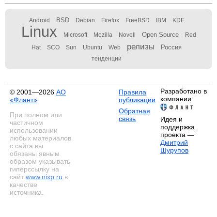
BSD
Android
Debian
Firefox
FreeBSD
IBM
KDE
Linux
Open Source
Microsoft
Mozilla
Novell
Red
релизы
Россия
Hat
SCO
Sun
Ubuntu
Web
тенденции
Разработано в
© 2001—2026
АО
Правила
компании
«Флант»
публикации
Обратная
При полном или
связь
Идея и
частичном
поддержка
использовании
проекта —
любых материалов
Дмитрий
с сайта вы
Шурупов
обязаны явным
образом указывать
гиперссылку на
сайт
www.nixp.ru
в
качестве
источника.