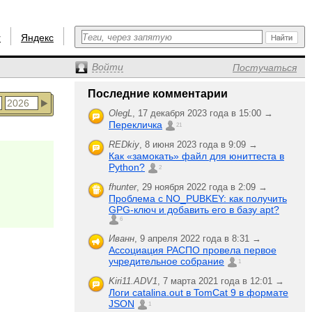
r
Яндекс
Войти
Постучаться
Последние комментарии
OlegL
,
17 декабря 2023 года в 15:00 →
Перекличка
21
REDkiy
,
8 июня 2023 года в 9:09 →
Как «замокать» файл для юниттеста в
Python?
2
fhunter
,
29 ноября 2022 года в 2:09 →
Проблема с NO_PUBKEY: как получить
GPG-ключ и добавить его в базу apt?
6
Иванн
,
9 апреля 2022 года в 8:31 →
Ассоциация РАСПО провела первое
учредительное собрание
1
Kiri11.ADV1
,
7 марта 2021 года в 12:01 →
Логи catalina.out в TomCat 9 в формате
JSON
1