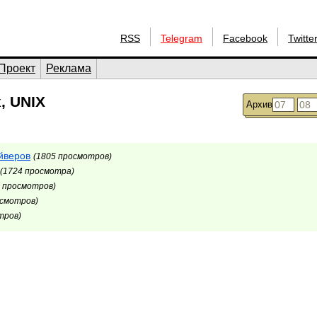
RSS
Telegram
Facebook
Twitte
Проект
Реклама
, UNIX
Архив
йверов
(1805 просмотров)
(1724 просмотра)
5 просмотров)
осмотров)
тров)