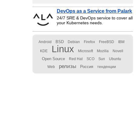
DevOps as a Service from Palark
24/7 SRE & DevOps service to cover all
your Kubernetes needs.
BSD
Android
Debian
Firefox
FreeBSD
IBM
Linux
KDE
Microsoft
Mozilla
Novell
Open Source
Red Hat
SCO
Sun
Ubuntu
релизы
Россия
Web
тенденции