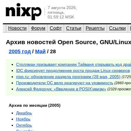
7 августа 2026,
пятница,
01:59:12 MSK
Новости
Форум
Софт
Статьи
Рецепты
Ссылки
Архив новостей Open Source, GNU/Linux
2005 год
/
Май
/ 28
Столлман призывает компании Тайваня открывать код дра
IDC фиксирует продолжение роста продаж Linux-серверов
nixp.ru: обновление раздела программ (28 мая, 2005)
(172
Производители ОС вяло реагируют на уязвимость
(2860 пр
Алексей Федорчук: «Введение в POSIX'ивизм»
(2329 просмо
Архив по месяцам (2005)
Декабрь
Ноябрь
Октябрь