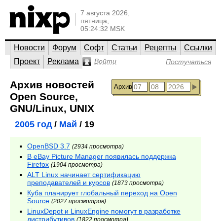
7 августа 2026,
пятница,
05:24:32 MSK
Новости
Форум
Софт
Статьи
Рецепты
Ссылки
Проект
Реклама
Войти
Постучаться
Архив новостей
Архив
Open Source,
GNU/Linux, UNIX
2005 год
/
Май
/ 19
OpenBSD 3.7
(2934 просмотра)
В eBay Picture Manager появилась поддержка
Firefox
(1904 просмотра)
ALT Linux начинает сертификацию
преподавателей и курсов
(1873 просмотра)
Куба планирует глобальный переход на Open
Source
(2027 просмотров)
LinuxDepot и LinuxEngine помогут в разработке
дистрибутивов
(1822 просмотра)