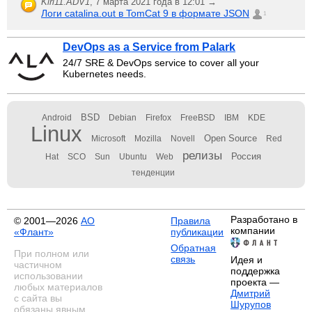
Kiri11.ADV1
,
7 марта 2021 года в 12:01 →
Логи catalina.out в TomCat 9 в формате JSON
1
DevOps as a Service from Palark
24/7 SRE & DevOps service to cover all your
Kubernetes needs.
BSD
Android
Debian
Firefox
FreeBSD
IBM
KDE
Linux
Open Source
Microsoft
Mozilla
Novell
Red
релизы
Россия
Hat
SCO
Sun
Ubuntu
Web
тенденции
Разработано в
© 2001—2026
АО
Правила
компании
«Флант»
публикации
Обратная
При полном или
связь
Идея и
частичном
поддержка
использовании
проекта —
любых материалов
Дмитрий
с сайта вы
Шурупов
обязаны явным