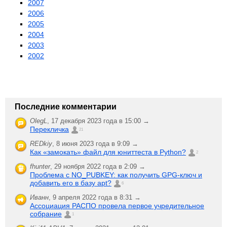
2007
2006
2005
2004
2003
2002
Последние комментарии
OlegL
,
17 декабря 2023 года в 15:00 →
Перекличка
21
REDkiy
,
8 июня 2023 года в 9:09 →
Как «замокать» файл для юниттеста в Python?
2
fhunter
,
29 ноября 2022 года в 2:09 →
Проблема с NO_PUBKEY: как получить GPG-ключ и
добавить его в базу apt?
6
Иванн
,
9 апреля 2022 года в 8:31 →
Ассоциация РАСПО провела первое учредительное
собрание
1