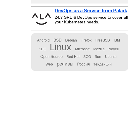
DevOps as a Service from Palark
24/7 SRE & DevOps service to cover all
your Kubernetes needs.
BSD
Android
Debian
Firefox
FreeBSD
IBM
Linux
KDE
Microsoft
Mozilla
Novell
Open Source
Red Hat
SCO
Sun
Ubuntu
релизы
Россия
Web
тенденции