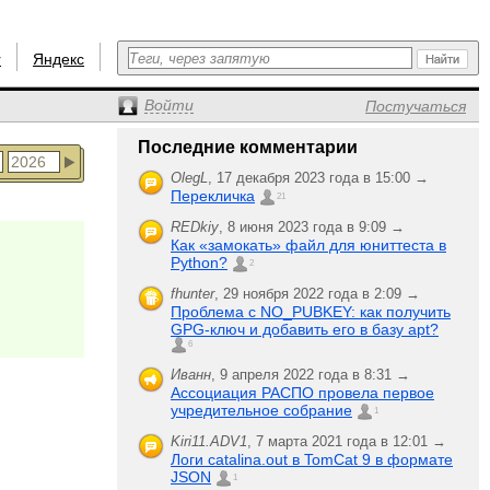
r
Яндекс
Войти
Постучаться
Последние комментарии
OlegL
,
17 декабря 2023 года в 15:00 →
Перекличка
21
REDkiy
,
8 июня 2023 года в 9:09 →
Как «замокать» файл для юниттеста в
Python?
2
fhunter
,
29 ноября 2022 года в 2:09 →
Проблема с NO_PUBKEY: как получить
GPG-ключ и добавить его в базу apt?
6
Иванн
,
9 апреля 2022 года в 8:31 →
Ассоциация РАСПО провела первое
учредительное собрание
1
Kiri11.ADV1
,
7 марта 2021 года в 12:01 →
Логи catalina.out в TomCat 9 в формате
JSON
1