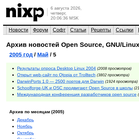
6 августа 2026,
четверг,
20:06:36 MSK
Новости
Форум
Софт
Статьи
Рецепты
Ссылки
Архив новостей Open Source, GNU/Linux
2005 год
/
Май
/ 5
Результаты опроса Desktop Linux 2004
(2008 просмотров)
Открыт web-сайт по Qtopia от Trolltech
(3802 просмотра)
DarwinPorts 1.0 — 2500 портов для Darwin
(1924 просмотра)
Schoolforge-UK и OSC продвигают Open Source в школы
(2
Международная конференция разработчиков open source
Архив по месяцам (2005)
Декабрь
Ноябрь
Октябрь