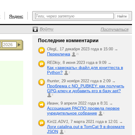
r
Яндекс
Войти
Постучаться
Последние комментарии
OlegL
,
17 декабря 2023 года в 15:00 →
Перекличка
21
REDkiy
,
8 июня 2023 года в 9:09 →
Как «замокать» файл для юниттеста в
Python?
2
fhunter
,
29 ноября 2022 года в 2:09 →
Проблема с NO_PUBKEY: как получить
GPG-ключ и добавить его в базу apt?
6
Иванн
,
9 апреля 2022 года в 8:31 →
Ассоциация РАСПО провела первое
учредительное собрание
1
Kiri11.ADV1
,
7 марта 2021 года в 12:01 →
Логи catalina.out в TomCat 9 в формате
JSON
1