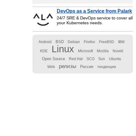
DevOps as a Service from Palark
24/7 SRE & DevOps service to cover all
your Kubernetes needs.
BSD
Android
Debian
Firefox
FreeBSD
IBM
Linux
KDE
Microsoft
Mozilla
Novell
Open Source
Red Hat
SCO
Sun
Ubuntu
релизы
Россия
Web
тенденции