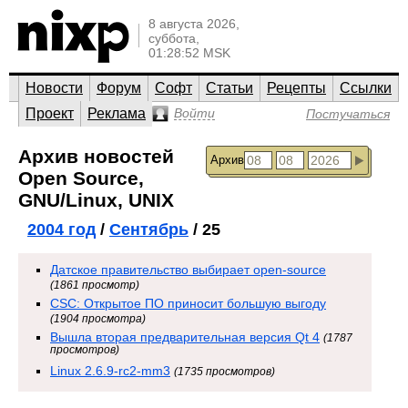
8 августа 2026,
суббота,
01:28:52 MSK
Новости
Форум
Софт
Статьи
Рецепты
Ссылки
Проект
Реклама
Войти
Постучаться
Архив новостей
Архив
Open Source,
GNU/Linux, UNIX
2004 год
/
Сентябрь
/ 25
Датское правительство выбирает open-source
(1861 просмотр)
CSC: Открытое ПО приносит большую выгоду
(1904 просмотра)
Вышла вторая предварительная версия Qt 4
(1787
просмотров)
Linux 2.6.9-rc2-mm3
(1735 просмотров)