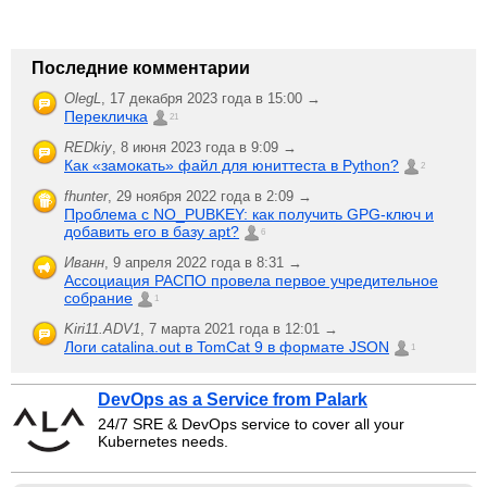
Последние комментарии
OlegL
,
17 декабря 2023 года в 15:00 →
Перекличка
21
REDkiy
,
8 июня 2023 года в 9:09 →
Как «замокать» файл для юниттеста в Python?
2
fhunter
,
29 ноября 2022 года в 2:09 →
Проблема с NO_PUBKEY: как получить GPG-ключ и
добавить его в базу apt?
6
Иванн
,
9 апреля 2022 года в 8:31 →
Ассоциация РАСПО провела первое учредительное
собрание
1
Kiri11.ADV1
,
7 марта 2021 года в 12:01 →
Логи catalina.out в TomCat 9 в формате JSON
1
DevOps as a Service from Palark
24/7 SRE & DevOps service to cover all your
Kubernetes needs.