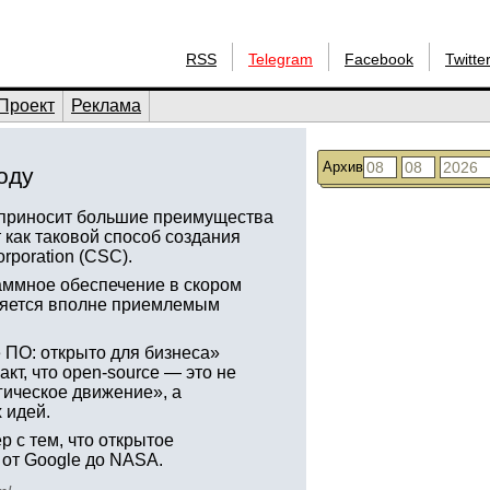
RSS
Telegram
Facebook
Twitte
Проект
Реклама
Архив
оду
 приносит большие преимущества
 как таковой способ создания
poration (CSC).
раммное обеспечение в скором
ляется вполне приемлемым
 ПО: открыто для бизнеса»
акт, что open-source — это не
огическое движение», а
 идей.
 с тем, что открытое
 от Google до NASA.