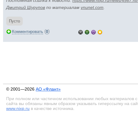
Постоянная ссылка к новости:
https://www.nixp.ru/news/4567.ht
Дмитрий Шурупов
по материалам
vnunet.com
.
Пусто
(
)
Комментировать
0
© 2001—2026
АО «Флант»
При полном или частичном использовании любых материалов с
сайта вы обязаны явным образом указывать гиперссылку на сай
www.nixp.ru
в качестве источника.