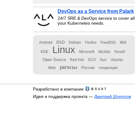
DevOps as a Service from Palark
24/7 SRE & DevOps service to cover all
your Kubernetes needs.
BSD
Android
Debian
Firefox
FreeBSD
IBM
Linux
KDE
Microsoft
Mozilla
Novell
Open Source
Red Hat
SCO
Sun
Ubuntu
релизы
Россия
Web
тенденции
Разработано в компании
Идея и поддержка проекта —
Дмитрий Шурупов