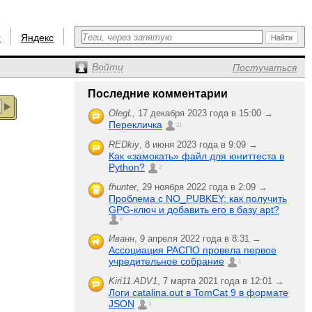
r
Яндекс
Войти
Постучаться
Последние комментарии
OlegL
,
17 декабря 2023 года в 15:00 →
Перекличка
21
REDkiy
,
8 июня 2023 года в 9:09 →
Как «замокать» файл для юниттеста в
Python?
2
fhunter
,
29 ноября 2022 года в 2:09 →
Проблема с NO_PUBKEY: как получить
GPG-ключ и добавить его в базу apt?
6
Иванн
,
9 апреля 2022 года в 8:31 →
Ассоциация РАСПО провела первое
учредительное собрание
1
Kiri11.ADV1
,
7 марта 2021 года в 12:01 →
Логи catalina.out в TomCat 9 в формате
JSON
1