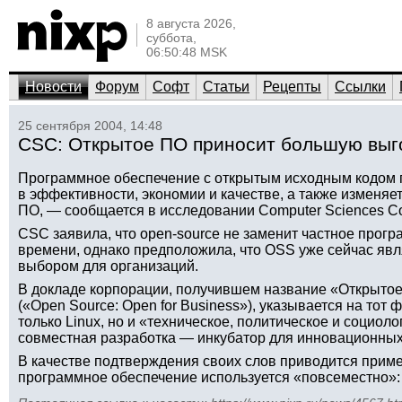
8 августа 2026,
суббота,
06:50:48 MSK
Новости
Форум
Софт
Статьи
Рецепты
Ссылки
25 сентября 2004, 14:48
CSC: Открытое ПО приносит большую выг
Программное обеспечение с открытым исходным кодом
в эффективности, экономии и качестве, а также изменяет
ПО, — сообщается в исследовании Computer Sciences Cor
CSC заявила, что open-source не заменит частное прог
времени, однако предположила, что OSS уже сейчас яв
выбором для организаций.
В докладе корпорации, получившем название «Открытое
(«Open Source: Open for Business»), указывается на тот ф
только Linux, но и «техническое, политическое и социол
совместная разработка — инкубатор для инновационных
В качестве подтверждения своих слов приводится пример
программное обеспечение используется «повсеместно»: