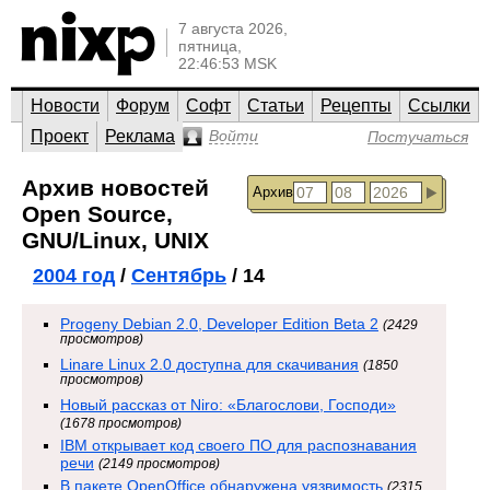
7 августа 2026,
пятница,
22:46:53 MSK
Новости
Форум
Софт
Статьи
Рецепты
Ссылки
Проект
Реклама
Войти
Постучаться
Архив новостей
Архив
Open Source,
GNU/Linux, UNIX
2004 год
/
Сентябрь
/ 14
Progeny Debian 2.0, Developer Edition Beta 2
(2429
просмотров)
Linare Linux 2.0 доступна для скачивания
(1850
просмотров)
Новый рассказ от Niro: «Благослови, Господи»
(1678 просмотров)
IBM открывает код своего ПО для распознавания
речи
(2149 просмотров)
В пакете OpenOffice обнаружена уязвимость
(2315