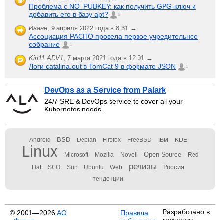
Проблема с NO_PUBKEY: как получить GPG-ключ и
добавить его в базу apt?
6
Иванн
,
9 апреля 2022 года в 8:31 →
Ассоциация РАСПО провела первое учредительное
собрание
1
Kiri11.ADV1
,
7 марта 2021 года в 12:01 →
Логи catalina.out в TomCat 9 в формате JSON
1
DevOps as a Service from Palark
24/7 SRE & DevOps service to cover all your
Kubernetes needs.
BSD
Android
Debian
Firefox
FreeBSD
IBM
KDE
Linux
Open Source
Microsoft
Mozilla
Novell
Red
релизы
Россия
Hat
SCO
Sun
Ubuntu
Web
тенденции
Разработано в
© 2001—2026
АО
Правила
компании