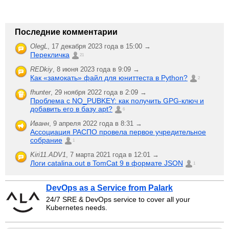
Последние комментарии
OlegL
,
17 декабря 2023 года в 15:00 →
Перекличка
21
REDkiy
,
8 июня 2023 года в 9:09 →
Как «замокать» файл для юниттеста в Python?
2
fhunter
,
29 ноября 2022 года в 2:09 →
Проблема с NO_PUBKEY: как получить GPG-ключ и
добавить его в базу apt?
6
Иванн
,
9 апреля 2022 года в 8:31 →
Ассоциация РАСПО провела первое учредительное
собрание
1
Kiri11.ADV1
,
7 марта 2021 года в 12:01 →
Логи catalina.out в TomCat 9 в формате JSON
1
DevOps as a Service from Palark
24/7 SRE & DevOps service to cover all your
Kubernetes needs.