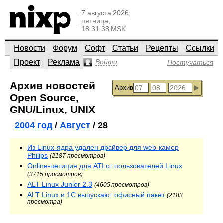
7 августа 2026,
пятница,
18:31:38 MSK
Новости
Форум
Софт
Статьи
Рецепты
Ссылки
Проект
Реклама
Войти
Постучаться
Архив новостей
Архив
Open Source,
GNU/Linux, UNIX
2004 год
/
Август
/ 28
Из Linux-ядра удален драйвер для web-камер
Philips
(2187 просмотров)
Online-петиция для ATI от пользователей Linux
(3715 просмотров)
ALT Linux Junior 2.3
(4605 просмотров)
ALT Linux и 1С выпускают офисный пакет
(2183
просмотра)