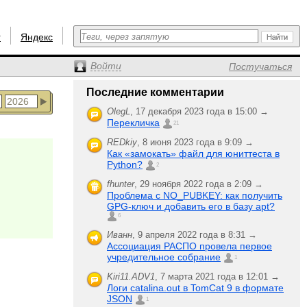
r
Яндекс
Войти
Постучаться
Последние комментарии
OlegL
,
17 декабря 2023 года в 15:00 →
Перекличка
21
REDkiy
,
8 июня 2023 года в 9:09 →
Как «замокать» файл для юниттеста в
Python?
2
fhunter
,
29 ноября 2022 года в 2:09 →
Проблема с NO_PUBKEY: как получить
GPG-ключ и добавить его в базу apt?
6
Иванн
,
9 апреля 2022 года в 8:31 →
Ассоциация РАСПО провела первое
учредительное собрание
1
Kiri11.ADV1
,
7 марта 2021 года в 12:01 →
Логи catalina.out в TomCat 9 в формате
JSON
1