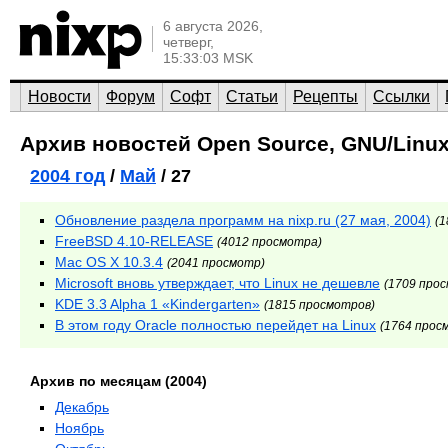
6 августа 2026,
четверг,
15:33:03 MSK
Новости
Форум
Софт
Статьи
Рецепты
Ссылки
Архив новостей Open Source, GNU/Linux
2004 год
/
Май
/ 27
Обновление раздела программ на nixp.ru (27 мая, 2004)
(
FreeBSD 4.10-RELEASE
(4012 просмотра)
Maс OS X 10.3.4
(2041 просмотр)
Microsoft вновь утверждает, что Linux не дешевле
(1709 про
KDE 3.3 Alpha 1 «Kindergarten»
(1815 просмотров)
В этом году Oracle полностью перейдет на Linux
(1764 прос
Архив по месяцам (2004)
Декабрь
Ноябрь