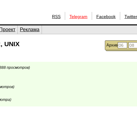
RSS
Telegram
Facebook
Twitte
Проект
Реклама
, UNIX
Архив
1888 просмотров)
смотров)
мотра)