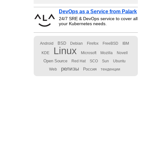
DevOps as a Service from Palark
24/7 SRE & DevOps service to cover all
your Kubernetes needs.
BSD
Android
Debian
Firefox
FreeBSD
IBM
Linux
KDE
Microsoft
Mozilla
Novell
Open Source
Red Hat
SCO
Sun
Ubuntu
релизы
Россия
Web
тенденции