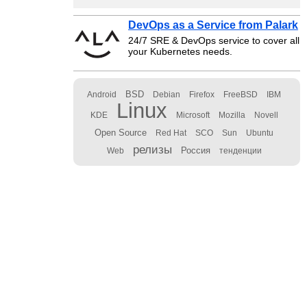
DevOps as a Service from Palark
24/7 SRE & DevOps service to cover all
your Kubernetes needs.
BSD
Android
Debian
Firefox
FreeBSD
IBM
Linux
KDE
Microsoft
Mozilla
Novell
Open Source
Red Hat
SCO
Sun
Ubuntu
релизы
Россия
Web
тенденции