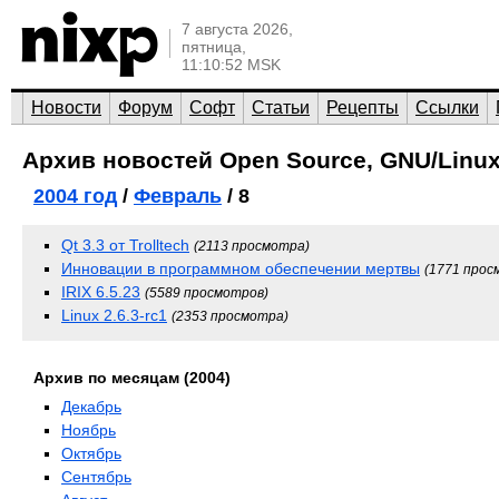
7 августа 2026,
пятница,
11:10:52 MSK
Новости
Форум
Софт
Статьи
Рецепты
Ссылки
Архив новостей Open Source, GNU/Linux
2004 год
/
Февраль
/ 8
Qt 3.3 от Trolltech
(2113 просмотра)
Инновации в программном обеспечении мертвы
(1771 прос
IRIX 6.5.23
(5589 просмотров)
Linux 2.6.3-rc1
(2353 просмотра)
Архив по месяцам (2004)
Декабрь
Ноябрь
Октябрь
Сентябрь