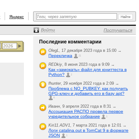
r
Яндекс
Войти
Постучаться
Последние комментарии
OlegL
,
17 декабря 2023 года в 15:00 →
Перекличка
21
REDkiy
,
8 июня 2023 года в 9:09 →
Как «замокать» файл для юниттеста в
Python?
2
fhunter
,
29 ноября 2022 года в 2:09 →
Проблема с NO_PUBKEY: как получить
GPG-ключ и добавить его в базу apt?
6
Иванн
,
9 апреля 2022 года в 8:31 →
Ассоциация РАСПО провела первое
учредительное собрание
1
Kiri11.ADV1
,
7 марта 2021 года в 12:01 →
Логи catalina.out в TomCat 9 в формате
JSON
1