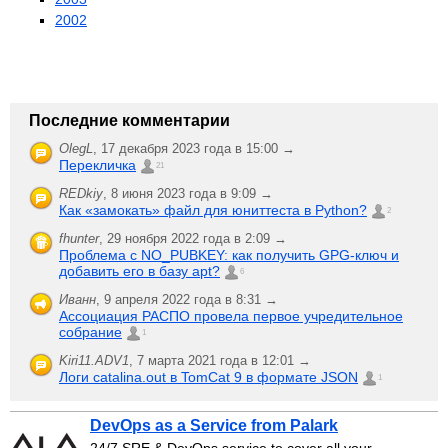
2002
Последние комментарии
OlegL
,
17 декабря 2023 года в 15:00 →
Перекличка
21
REDkiy
,
8 июня 2023 года в 9:09 →
Как «замокать» файл для юниттеста в Python?
2
fhunter
,
29 ноября 2022 года в 2:09 →
Проблема с NO_PUBKEY: как получить GPG-ключ и
добавить его в базу apt?
6
Иванн
,
9 апреля 2022 года в 8:31 →
Ассоциация РАСПО провела первое учредительное
собрание
1
Kiri11.ADV1
,
7 марта 2021 года в 12:01 →
Логи catalina.out в TomCat 9 в формате JSON
1
DevOps as a Service from Palark