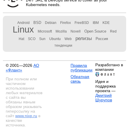
24/7 SRE & DevOps service to cover all your
Kubernetes needs.
BSD
Android
Debian
Firefox
FreeBSD
IBM
KDE
Linux
Open Source
Microsoft
Mozilla
Novell
Red
релизы
Россия
Hat
SCO
Sun
Ubuntu
Web
тенденции
Разработано в
© 2001—2026
АО
Правила
компании
«Флант»
публикации
Обратная
При полном или
связь
Идея и
частичном
поддержка
использовании
проекта —
любых материалов
Дмитрий
с сайта вы
Шурупов
обязаны явным
образом указывать
гиперссылку на
сайт
www.nixp.ru
в
качестве
источника.