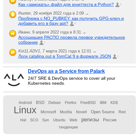
Как «замокать» файл для юниттеста в Python?
2
fhunter
,
29 ноября 2022 года в 2:09 →
Проблема с NO_PUBKEY: как получить GPG-ключ и
добавить его в базу apt?
6
Иванн
,
9 апреля 2022 года в 8:31 →
Ассоциация РАСПО провела первое учредительное
собрание
1
Kiri11.ADV1
,
7 марта 2021 года в 12:01 →
Логи catalina.out в TomCat 9 в формате JSON
1
DevOps as a Service from Palark
24/7 SRE & DevOps service to cover all your
Kubernetes needs.
BSD
Android
Debian
Firefox
FreeBSD
IBM
KDE
Linux
Open Source
Microsoft
Mozilla
Novell
Red
релизы
Россия
Hat
SCO
Sun
Ubuntu
Web
тенденции