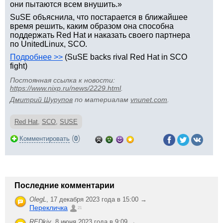
они пытаются всем внушить.»
SuSE объяснила, что постарается в ближайшее
время решить, каким образом она способна
поддержать Red Hat и наказать своего партнера
по UnitedLinux, SCO.
Подробнее >>
(SuSE backs rival Red Hat in SCO
fight)
Постоянная ссылка к новости:
https://www.nixp.ru/news/2229.html
.
Дмитрий Шурупов
по материалам
vnunet.com
.
Red Hat
,
SCO
,
SUSE
(
)
Комментировать
0
Последние комментарии
OlegL
,
17 декабря 2023 года в 15:00 →
Перекличка
21
REDkiy
,
8 июня 2023 года в 9:09 →