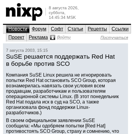
8 августа 2026,
суббота,
14:45:34 MSK
Новости
Форум
Софт
Статьи
Рецепты
Ссылки
Проект
Реклама
Войти
Постучаться
7 августа 2003, 15:15
SuSE решается поддержать Red Hat
в борьбе против SCO
Компания SuSE Linux решила не игнорировать
попытки Red Hat остановить SCO Group, которая
вознамерилась навязать свои условия всем
продавцам, разработчикам и пользователям
операционной системы Linux. (В этот понедельник
Red Hat подала иск в суд на SCO, а также
организовала фонд поддержки Linux-
разработчиков.)
В своем официальном заявлении SuSE
сообщила: «Мы одобряем попытки [Red Hat]
противостоять SCO Group, страху и сомнению, что