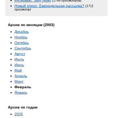
Интервью: Sam Hiser
(1749 просмотров)
Новый опрос: Еженедельная рассылка?
(1711
просмотр)
Архив по месяцам (2003)
Декабрь
Ноябрь
Октябрь
Сентябрь
Август
Июль
Июнь
Май
Апрель
Март
Февраль
Январь
Архив по годам
2026