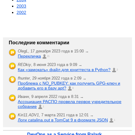
2003
2002
Последние комментарии
OlegL
,
17 декабря 2023 года в 15:00 →
Перекличка
21
REDkiy
,
8 июня 2023 года в 9:09 →
Как «замокать» файл для юниттеста в Python?
2
fhunter
,
29 ноября 2022 года в 2:09 →
Проблема с NO_PUBKEY: как получить GPG-ключ и
добавить его в базу apt?
6
Иванн
,
9 апреля 2022 года в 8:31 →
Ассоциация РАСПО провела первое учредительное
собрание
1
Kiri11.ADV1
,
7 марта 2021 года в 12:01 →
Логи catalina.out в TomCat 9 в формате JSON
1
DevOps as a Service from Palark