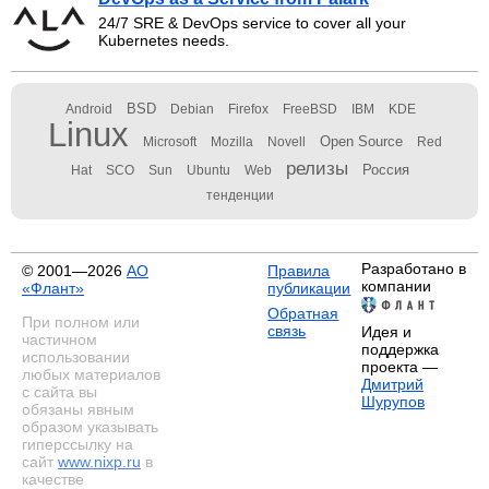
24/7 SRE & DevOps service to cover all your
Kubernetes needs.
BSD
Android
Debian
Firefox
FreeBSD
IBM
KDE
Linux
Open Source
Microsoft
Mozilla
Novell
Red
релизы
Россия
Hat
SCO
Sun
Ubuntu
Web
тенденции
Разработано в
© 2001—2026
АО
Правила
компании
«Флант»
публикации
Обратная
При полном или
связь
Идея и
частичном
поддержка
использовании
проекта —
любых материалов
Дмитрий
с сайта вы
Шурупов
обязаны явным
образом указывать
гиперссылку на
сайт
www.nixp.ru
в
качестве