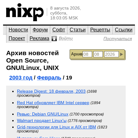
8 августа 2026,
суббота,
18:03:05 MSK
Новости
Форум
Софт
Статьи
Рецепты
Ссылки
Проект
Реклама
Войти
Постучаться
Архив новостей
Архив
Open Source,
GNU/Linux, UNIX
2003 год
/
Февраль
/ 19
Release Digest: 18 февраля, 2003
(1698
просмотров)
Red Hat обновляет IBM Intel сервер
(1894
просмотра)
Ревью: Debian GNU/Linux
(1700 просмотров)
Walmart продает Linux'ы
(1776 просмотров)
Grid-технологии для Linux и AIX от IBM
(1823
просмотра)