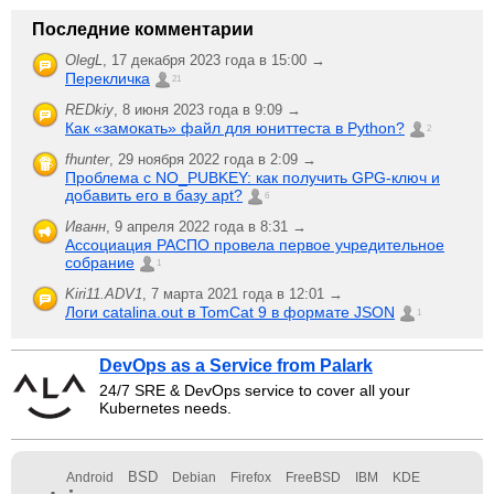
Последние комментарии
OlegL
,
17 декабря 2023 года в 15:00 →
Перекличка
21
REDkiy
,
8 июня 2023 года в 9:09 →
Как «замокать» файл для юниттеста в Python?
2
fhunter
,
29 ноября 2022 года в 2:09 →
Проблема с NO_PUBKEY: как получить GPG-ключ и
добавить его в базу apt?
6
Иванн
,
9 апреля 2022 года в 8:31 →
Ассоциация РАСПО провела первое учредительное
собрание
1
Kiri11.ADV1
,
7 марта 2021 года в 12:01 →
Логи catalina.out в TomCat 9 в формате JSON
1
DevOps as a Service from Palark
24/7 SRE & DevOps service to cover all your
Kubernetes needs.
BSD
Android
Debian
Firefox
FreeBSD
IBM
KDE