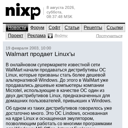
8 августа 2026,
суббота,
08:37:48 MSK
Новости
Форум
Софт
Статьи
Рецепты
Ссылки
Проект
Реклама
Войти
Постучаться
19 февраля 2003, 10:00
Walmart продает Linux'ы
В онлайновом супермаркете известной сети
WalMart начали продаваться дистрибутивы ОС
Linux, которые призваны стать более дешевой
альтернативой Windows. До этого в WalMart уже
продавались дешевые компьютеры компании
Microtel, использующие в качестве ОС один из
двух дистрибутивов Linux, предназначенных для
домашних пользователей, привыкших к Windows.
Об одном из таких дистрибутивов говорилось уже
достаточно много. Это ОС Lindows, основанная
на ядре Linux и оснащенная эмулятором,
позволяющим работать со многими программами