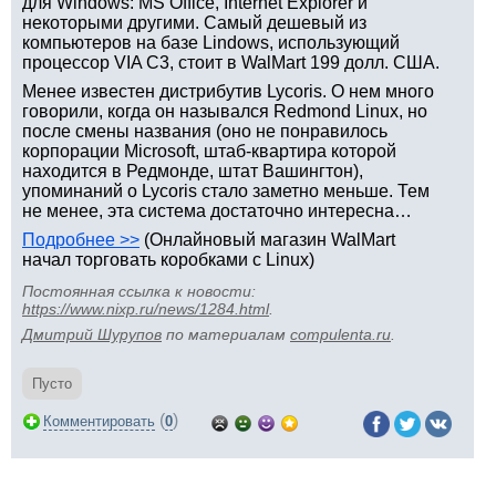
для Windows: MS Office, Internet Explorer и
некоторыми другими. Самый дешевый из
компьютеров на базе Lindows, использующий
процессор VIA C3, стоит в WalMart 199 долл. США.
Менее известен дистрибутив Lycoris. О нем много
говорили, когда он назывался Redmond Linux, но
после смены названия (оно не понравилось
корпорации Microsoft, штаб-квартира которой
находится в Редмонде, штат Вашингтон),
упоминаний о Lycoris стало заметно меньше. Тем
не менее, эта система достаточно интересна…
Подробнее >>
(Онлайновый магазин WalMart
начал торговать коробками с Linux)
Постоянная ссылка к новости:
https://www.nixp.ru/news/1284.html
.
Дмитрий Шурупов
по материалам
compulenta.ru
.
Пусто
(
)
Комментировать
0