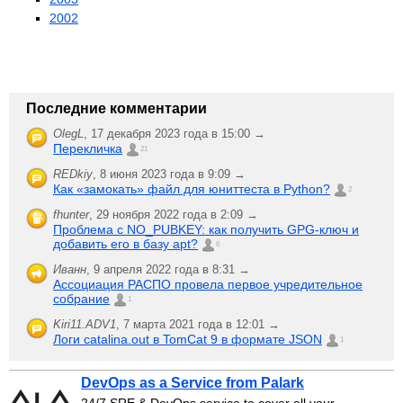
2002
Последние комментарии
OlegL
,
17 декабря 2023 года в 15:00 →
Перекличка
21
REDkiy
,
8 июня 2023 года в 9:09 →
Как «замокать» файл для юниттеста в Python?
2
fhunter
,
29 ноября 2022 года в 2:09 →
Проблема с NO_PUBKEY: как получить GPG-ключ и
добавить его в базу apt?
6
Иванн
,
9 апреля 2022 года в 8:31 →
Ассоциация РАСПО провела первое учредительное
собрание
1
Kiri11.ADV1
,
7 марта 2021 года в 12:01 →
Логи catalina.out в TomCat 9 в формате JSON
1
DevOps as a Service from Palark