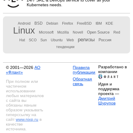
24/7 SRE & DevOps service to cover all your
Kubernetes needs.
BSD
Android
Debian
Firefox
FreeBSD
IBM
KDE
Linux
Open Source
Microsoft
Mozilla
Novell
Red
релизы
Россия
Hat
SCO
Sun
Ubuntu
Web
тенденции
Разработано в
© 2001—2026
АО
Правила
компании
«Флант»
публикации
Обратная
При полном или
связь
Идея и
частичном
поддержка
использовании
проекта —
любых материалов
Дмитрий
с сайта вы
Шурупов
обязаны явным
образом указывать
гиперссылку на
сайт
www.nixp.ru
в
качестве
источника.