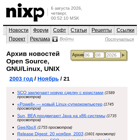
6 августа 2026,
четверг,
00:52:10 MSK
Новости
Форум
Софт
Статьи
Рецепты
Ссылки
Проект
Реклама
Войти
Постучаться
Архив новостей
Архив
Open Source,
GNU/Linux, UNIX
2003 год
/
Ноябрь
/ 21
SCO заключает новую сделку с юристами
(1589
просмотров)
«Powell» — новый Linux-суперкомпьютер
(1745
просмотров)
Sun, BEA продвигают Java на x86-системы
(1735
просмотров)
GeeXboX
(1755 просмотров)
Release Digest: 20 ноября, 2003
(1601 просмотр)