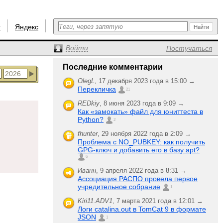
r
Яндекс
Войти
Постучаться
Последние комментарии
OlegL
,
17 декабря 2023 года в 15:00 →
Перекличка
21
REDkiy
,
8 июня 2023 года в 9:09 →
Как «замокать» файл для юниттеста в
Python?
2
fhunter
,
29 ноября 2022 года в 2:09 →
Проблема с NO_PUBKEY: как получить
GPG-ключ и добавить его в базу apt?
6
Иванн
,
9 апреля 2022 года в 8:31 →
Ассоциация РАСПО провела первое
учредительное собрание
1
Kiri11.ADV1
,
7 марта 2021 года в 12:01 →
Логи catalina.out в TomCat 9 в формате
JSON
1