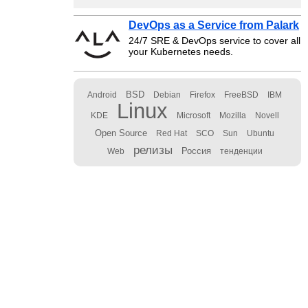
DevOps as a Service from Palark
24/7 SRE & DevOps service to cover all
your Kubernetes needs.
BSD
Android
Debian
Firefox
FreeBSD
IBM
Linux
KDE
Microsoft
Mozilla
Novell
Open Source
Red Hat
SCO
Sun
Ubuntu
релизы
Россия
Web
тенденции