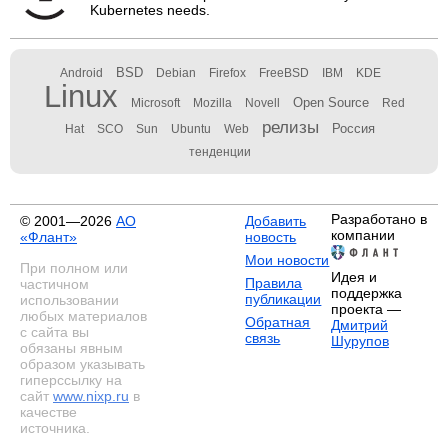
Kubernetes needs.
BSD
Android
Debian
Firefox
FreeBSD
IBM
KDE
Linux
Open Source
Microsoft
Mozilla
Novell
Red
релизы
Россия
Hat
SCO
Sun
Ubuntu
Web
тенденции
Разработано в
© 2001—2026
АО
Добавить
компании
«Флант»
новость
Мои новости
При полном или
Идея и
Правила
частичном
поддержка
публикации
использовании
проекта —
любых материалов
Обратная
Дмитрий
с сайта вы
связь
Шурупов
обязаны явным
образом указывать
гиперссылку на
сайт
www.nixp.ru
в
качестве
источника.