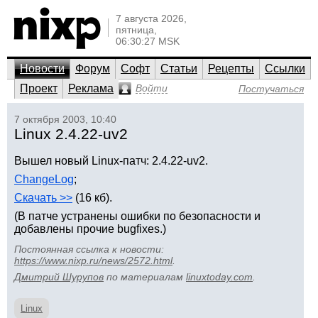
7 августа 2026,
пятница,
06:30:27 MSK
Новости
Форум
Софт
Статьи
Рецепты
Ссылки
Проект
Реклама
Войти
Постучаться
7 октября 2003, 10:40
Linux 2.4.22-uv2
Вышел новый Linux-патч: 2.4.22-uv2.
ChangeLog
;
Скачать >>
(16 кб).
(В патче устранены ошибки по безопасности и
добавлены прочие bugfixes.)
Постоянная ссылка к новости:
https://www.nixp.ru/news/2572.html
.
Дмитрий Шурупов
по материалам
linuxtoday.com
.
Linux