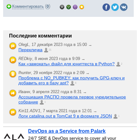
(
)
Комментировать
0
Последние комментарии
OlegL
,
17 декабря 2023 года в 15:00 →
Перекличка
21
REDkiy
,
8 июня 2023 года в 9:09 →
Как «замокать» файл для юниттеста в Python?
2
fhunter
,
29 ноября 2022 года в 2:09 →
Проблема с NO_PUBKEY: как получить GPG-ключ и
добавить его в базу apt?
6
Иванн
,
9 апреля 2022 года в 8:31 →
Ассоциация РАСПО провела первое учредительное
собрание
1
Kiri11.ADV1
,
7 марта 2021 года в 12:01 →
Логи catalina.out в TomCat 9 в формате JSON
1
DevOps as a Service from Palark
24/7 SRE & DevOps service to cover all your