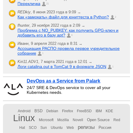
Перекличка
21
REDkiy
,
8 июня 2023 года в 9:09 →
Как «замокать» файл для юниттеста в Python?
2
fhunter
,
29 ноября 2022 года в 2:09 →
Проблема с NO_PUBKEY: как получить GPG-ключ и
добавить его в базу apt?
6
Иванн
,
9 апреля 2022 года в 8:31 →
Ассоциация РАСПО провела первое учредительное
собрание
1
Kiri11.ADV1
,
7 марта 2021 года в 12:01 →
Логи catalina.out в TomCat 9 в формате JSON
1
DevOps as a Service from Palark
24/7 SRE & DevOps service to cover all your
Kubernetes needs.
BSD
Android
Debian
Firefox
FreeBSD
IBM
KDE
Linux
Open Source
Microsoft
Mozilla
Novell
Red
релизы
Россия
Hat
SCO
Sun
Ubuntu
Web