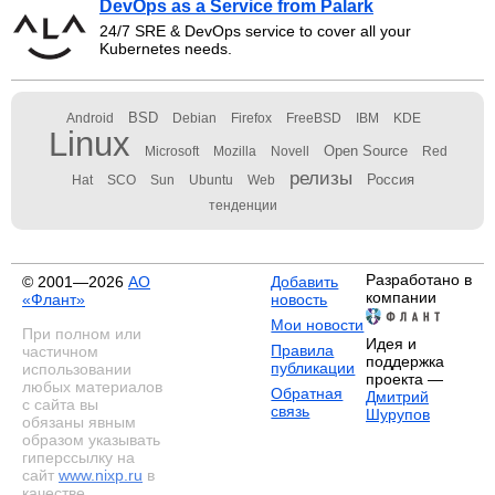
DevOps as a Service from Palark
24/7 SRE & DevOps service to cover all your
Kubernetes needs.
BSD
Android
Debian
Firefox
FreeBSD
IBM
KDE
Linux
Open Source
Microsoft
Mozilla
Novell
Red
релизы
Россия
Hat
SCO
Sun
Ubuntu
Web
тенденции
Разработано в
© 2001—2026
АО
Добавить
компании
«Флант»
новость
Мои новости
При полном или
Идея и
Правила
частичном
поддержка
публикации
использовании
проекта —
любых материалов
Обратная
Дмитрий
с сайта вы
связь
Шурупов
обязаны явным
образом указывать
гиперссылку на
сайт
www.nixp.ru
в
качестве