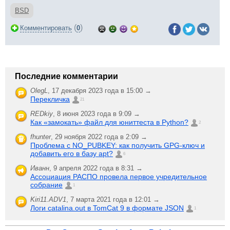
BSD
(
)
Комментировать
0
Последние комментарии
OlegL
,
17 декабря 2023 года в 15:00 →
Перекличка
21
REDkiy
,
8 июня 2023 года в 9:09 →
Как «замокать» файл для юниттеста в Python?
2
fhunter
,
29 ноября 2022 года в 2:09 →
Проблема с NO_PUBKEY: как получить GPG-ключ и
добавить его в базу apt?
6
Иванн
,
9 апреля 2022 года в 8:31 →
Ассоциация РАСПО провела первое учредительное
собрание
1
Kiri11.ADV1
,
7 марта 2021 года в 12:01 →
Логи catalina.out в TomCat 9 в формате JSON
1