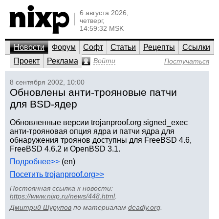
6 августа 2026,
четверг,
14:59:32 MSK
Новости
Форум
Софт
Статьи
Рецепты
Ссылки
Проект
Реклама
Войти
Постучаться
8 сентября 2002, 10:00
Обновлены анти-трояновые патчи
для BSD-ядер
Обновленные версии trojanproof.org signed_exec
анти-трояновая опция ядра и патчи ядра для
обнаружения троянов доступны для FreeBSD 4.6,
FreeBSD 4.6.2 и OpenBSD 3.1.
Подробнее>>
(en)
Посетить trojanproof.org>>
Постоянная ссылка к новости:
https://www.nixp.ru/news/448.html
.
Дмитрий Шурупов
по материалам
deadly.org
.