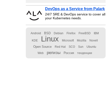
DevOps as a Service from Palark
24/7 SRE & DevOps service to cover all
your Kubernetes needs.
BSD
Android
Debian
Firefox
FreeBSD
IBM
Linux
KDE
Microsoft
Mozilla
Novell
Open Source
Red Hat
SCO
Sun
Ubuntu
релизы
Россия
Web
тенденции