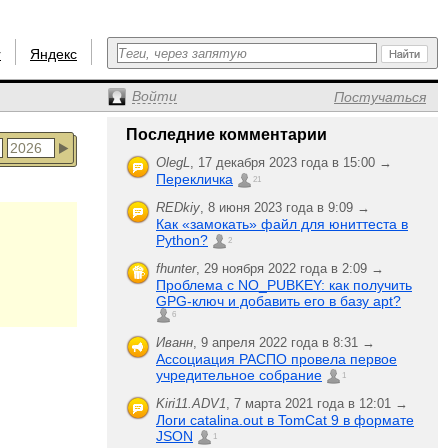
r
Яндекс
Войти
Постучаться
Последние комментарии
OlegL
,
17 декабря 2023 года в 15:00 →
Перекличка
21
REDkiy
,
8 июня 2023 года в 9:09 →
Как «замокать» файл для юниттеста в
Python?
2
fhunter
,
29 ноября 2022 года в 2:09 →
Проблема с NO_PUBKEY: как получить
GPG-ключ и добавить его в базу apt?
6
Иванн
,
9 апреля 2022 года в 8:31 →
Ассоциация РАСПО провела первое
учредительное собрание
1
Kiri11.ADV1
,
7 марта 2021 года в 12:01 →
Логи catalina.out в TomCat 9 в формате
JSON
1