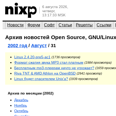
6 августа 2026,
четверг,
13:17:33 MSK
Новости
Форум
Софт
Статьи
Рецепты
Ссылки
Архив новостей Open Source, GNU/Linux
2002 год
/
Август
/ 31
Linux 2.4.20-pre5-ac1
(1736 просмотров)
Формат сжатия звука MP3 стал платным
(1984 просмотра)
Бесплатным mp3-плеерам ничто не угрожает?
(1659 просмо
Riva TNT & AMD Athlon на OpenBSD
(2941 просмотр)
Linux будет спасителем Unix'а?
(1939 просмотров)
Архив по месяцам (2002)
Декабрь
Ноябрь
Октябрь