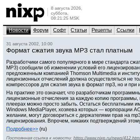
8 августа 2026,
суббота,
08:21:25 MSK
Новости
Форум
Софт
Статьи
Рецепты
Ссылки
31 августа 2002, 10:00
Формат сжатия звука MP3 стал платным
Разработчики самого популярного в мире стандарта сжат
MP3) сообщили об изменении условий его лицензирован
предложенным компанией Thomson Multimedia и инстит
лицензионных отчислений должна осуществляться не то
компрессоров для сжатия звука в формат mp3, но и при
На практике это означает, что разработчикам программн
лицензионные отчисления за каждую копию программы, 
плеерах можно просто забыть. Остаться бесплатными 
Windows MediaPlayer, хозяева которых — корпорации AOL 
желании, могут договориться с держателями прав на mp
лицензирования. Впрочем, никаких подтверждений этом
Подробнее>>
(ru)
Постоянная ссылка к новости:
https://www.nixp.ru/news/412.htm