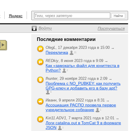
r
Яндекс
Войти
Постучаться
Последние комментарии
OlegL
,
17 декабря 2023 года в 15:00 →
Перекличка
21
REDkiy
,
8 июня 2023 года в 9:09 →
Как «замокать» файл для юниттеста в
Python?
2
fhunter
,
29 ноября 2022 года в 2:09 →
Проблема с NO_PUBKEY: как получить
GPG-ключ и добавить его в базу apt?
6
Иванн
,
9 апреля 2022 года в 8:31 →
Ассоциация РАСПО провела первое
учредительное собрание
1
Kiri11.ADV1
,
7 марта 2021 года в 12:01 →
Логи catalina.out в TomCat 9 в формате
JSON
1