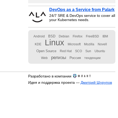
DevOps as a Service from Palark
24/7 SRE & DevOps service to cover all
your Kubernetes needs.
BSD
Android
Debian
Firefox
FreeBSD
IBM
Linux
KDE
Microsoft
Mozilla
Novell
Open Source
Red Hat
SCO
Sun
Ubuntu
релизы
Россия
Web
тенденции
Разработано в компании
Идея и поддержка проекта —
Дмитрий Шурупов