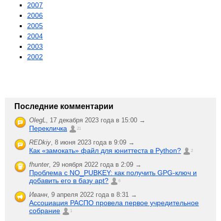
2007
2006
2005
2004
2003
2002
Последние комментарии
OlegL
,
17 декабря 2023 года в 15:00 →
Перекличка
21
REDkiy
,
8 июня 2023 года в 9:09 →
Как «замокать» файл для юниттеста в Python?
2
fhunter
,
29 ноября 2022 года в 2:09 →
Проблема с NO_PUBKEY: как получить GPG-ключ и
добавить его в базу apt?
6
Иванн
,
9 апреля 2022 года в 8:31 →
Ассоциация РАСПО провела первое учредительное
собрание
1