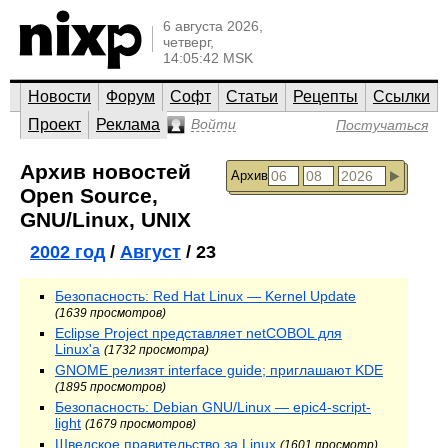
6 августа 2026,
четверг,
14:05:42 MSK
Новости
Форум
Софт
Статьи
Рецепты
Ссылки
Проект
Реклама
Войти
Постучаться
Архив новостей
Архив
Open Source,
GNU/Linux, UNIX
2002 год
/
Август
/ 23
Безопасность: Red Hat Linux — Kernel Update
(1639 просмотров)
Eclipse Project представляет netCOBOL для
Linux'а
(1732 просмотра)
GNOME релизят interface guide; приглашают KDE
(1895 просмотров)
Безопасность: Debian GNU/Linux — epic4-script-
light
(1679 просмотров)
Шведское правительство за Linux
(1601 просмотр)