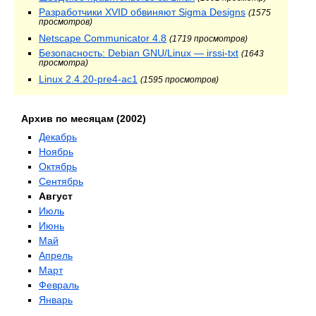
Разработчики XVID обвиняют Sigma Designs
(1575
просмотров)
Netscape Communicator 4.8
(1719 просмотров)
Безопасность: Debian GNU/Linux — irssi-txt
(1643
просмотра)
Linux 2.4.20-pre4-ac1
(1595 просмотров)
Архив по месяцам (2002)
Декабрь
Ноябрь
Октябрь
Сентябрь
Август
Июль
Июнь
Май
Апрель
Март
Февраль
Январь