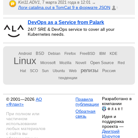
Kiri11.ADV1
,
7 марта 2021 года в 12:01 →
Логи catalina.out в TomCat 9 в формате JSON
1
DevOps as a Service from Palark
24/7 SRE & DevOps service to cover all your
Kubernetes needs.
BSD
Android
Debian
Firefox
FreeBSD
IBM
KDE
Linux
Open Source
Microsoft
Mozilla
Novell
Red
релизы
Россия
Hat
SCO
Sun
Ubuntu
Web
тенденции
Разработано в
© 2001—2026
АО
Правила
компании
«Флант»
публикации
Обратная
При полном или
связь
Идея и
частичном
поддержка
использовании
проекта —
любых материалов
Дмитрий
с сайта вы
Шурупов