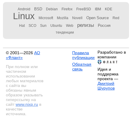
BSD
Android
Debian
Firefox
FreeBSD
IBM
KDE
Linux
Open Source
Microsoft
Mozilla
Novell
Red
релизы
Россия
Hat
SCO
Sun
Ubuntu
Web
тенденции
Разработано в
© 2001—2026
АО
Правила
компании
«Флант»
публикации
Обратная
При полном или
связь
Идея и
частичном
поддержка
использовании
проекта —
любых материалов
Дмитрий
с сайта вы
Шурупов
обязаны явным
образом указывать
гиперссылку на
сайт
www.nixp.ru
в
качестве
источника.