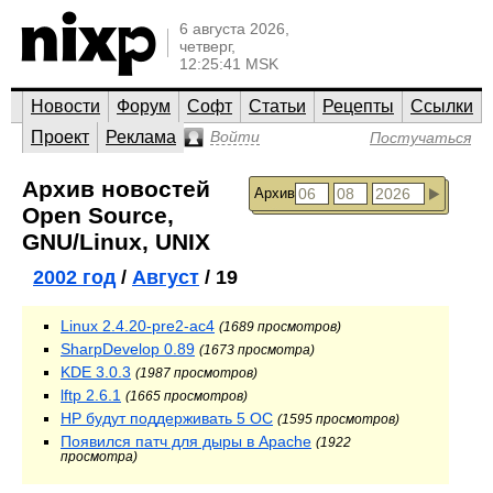
6 августа 2026,
четверг,
12:25:41 MSK
Новости
Форум
Софт
Статьи
Рецепты
Ссылки
Проект
Реклама
Войти
Постучаться
Архив новостей
Архив
Open Source,
GNU/Linux, UNIX
2002 год
/
Август
/ 19
Linux 2.4.20-pre2-ac4
(1689 просмотров)
SharpDevelop 0.89
(1673 просмотра)
KDE 3.0.3
(1987 просмотров)
lftp 2.6.1
(1665 просмотров)
HP будут поддерживать 5 ОС
(1595 просмотров)
Появился патч для дыры в Apache
(1922
просмотра)